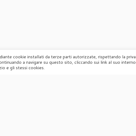
diante cookie installati da terze parti autorizzate, rispettando la priv
ontinuando a navigare su questo sito, cliccando sui link al suo interno
·
© 2026
Agorà
·
Powered by
·
Designed con il
tema Customizr
·
io e gli stessi cookies.
UFFICIO STAMPA
Agorà di Marina Tagliaferri
Via Matteotti 70, 34071 – Cormòns (GO)
P.IVA 00417590312
☏
Tel. +39 0481 62385
agora@studio-agora.it
me
Chi siamo
Comunicati Stampa
Portfolio
Privacy
Cookie