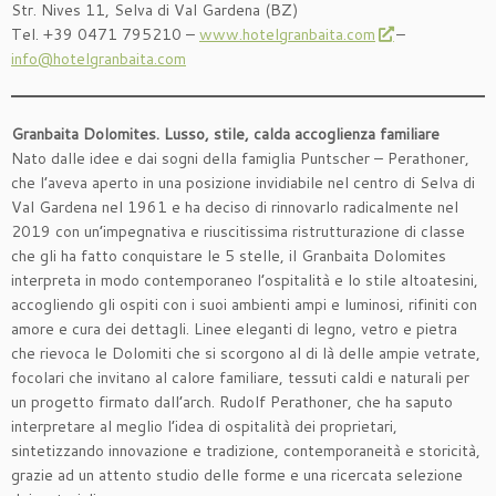
Str. Nives 11, Selva di Val Gardena (BZ)
Tel. +39 0471 795210 –
www.hotelgranbaita.com
–
info@hotelgranbaita.com
Granbaita Dolomites. Lusso, stile, calda accoglienza familiare
Nato dalle idee e dai sogni della famiglia Puntscher – Perathoner,
che l’aveva aperto in una posizione invidiabile nel centro di Selva di
Val Gardena nel 1961 e ha deciso di rinnovarlo radicalmente nel
2019 con un’impegnativa e riuscitissima ristrutturazione di classe
che gli ha fatto conquistare le 5 stelle, il Granbaita Dolomites
interpreta in modo contemporaneo l’ospitalità e lo stile altoatesini,
accogliendo gli ospiti con i suoi ambienti ampi e luminosi, rifiniti con
amore e cura dei dettagli. Linee eleganti di legno, vetro e pietra
che rievoca le Dolomiti che si scorgono al di là delle ampie vetrate,
focolari che invitano al calore familiare, tessuti caldi e naturali per
un progetto firmato dall’arch. Rudolf Perathoner, che ha saputo
interpretare al meglio l’idea di ospitalità dei proprietari,
sintetizzando innovazione e tradizione, contemporaneità e storicità,
grazie ad un attento studio delle forme e una ricercata selezione