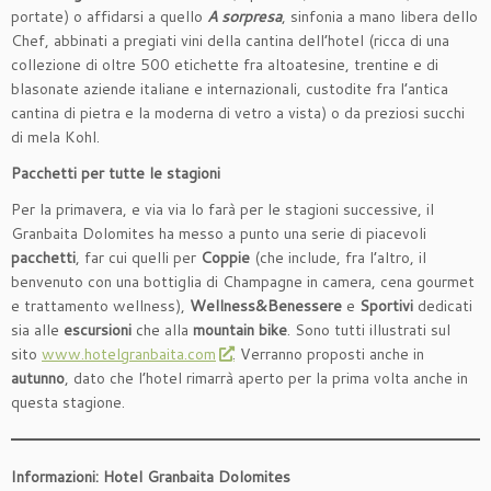
portate) o affidarsi a quello
A sorpresa
, sinfonia a mano libera dello
Chef, abbinati a pregiati vini della cantina dell’hotel (ricca di una
collezione di oltre 500 etichette fra altoatesine, trentine e di
blasonate aziende italiane e internazionali, custodite fra l’antica
cantina di pietra e la moderna di vetro a vista) o da preziosi succhi
di mela Kohl.
Pacchetti per tutte le stagioni
Per la primavera, e via via lo farà per le stagioni successive, il
Granbaita Dolomites ha messo a punto una serie di piacevoli
pacchetti
, far cui quelli per
Coppie
(che include, fra l’altro, il
benvenuto con una bottiglia di Champagne in camera, cena gourmet
e trattamento wellness),
Wellness&Benessere
e
Sportivi
dedicati
sia alle
escursioni
che alla
mountain bike
. Sono tutti illustrati sul
sito
www.hotelgranbaita.com
. Verranno proposti anche in
autunno
, dato che l’hotel rimarrà aperto per la prima volta anche in
questa stagione.
Informazioni: Hotel Granbaita Dolomites