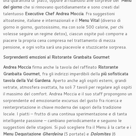
una quarantina di piatti, oppure affidandosi alle sorprese dei
Menu
del giorno
che si rinnovano quotidianamente e sono creati dal
talentuoso
Executive Chef Andrea Moccia
. Fra suggestioni
altoatesine, italiane e internazionali e il
Menu Vital
(diverso di
giorno in giorno, gustosissimo, ma con sole 500 calorie, per chi
volesse seguire un regime detox), ciascun ospite può comporre a
piacere la propria cena compresa nel trattamento di mezza
pensione, e ogni volta sarà una piacevole e stuzzicante sorpresa.
Sorprendenti emozioni al Ristorante Granbaita Gourmet
Andrea Moccia
firma anche la tavola del raffinato
Ristorante
Granbaita Gourmet
, fra gli indirizzi imperdibili della
più sofisticata
tavola della Val Gardena
. Aperto anche agli ospiti esterni, grandi
vetrate, atmosfera ovattata, ha soli 7 tavoli per regalare agli ospiti
il massimo del comfort. Andrea Moccia e il suo staff propongono un
sorprendente ed emozionante excursus del gusto fra ricerca e
reinterpretazione in chiave moderna dei sapori della tradizione
locale. I piatti – frutto di una continua sperimentazione e di tanta
intelligente passione – cambiano periodicamente e seguono le
suggestioni delle stagioni. Si può scegliere fra il Menu à la carte e i
Menu Degustazione
Gherdeina
(5 portate) e
Dolomites
(6