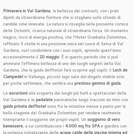
Primavera in Val Gardena
, la bellezza dei contrasti, con i prati
dipinti da straordinarie fioriture che si stagliano sullo sfondo di
candide cime innevate. La natura si risveglia nella possente cornice
delle Dolomiti, ricarica naturale di straordinaria forza. Un momento
magico, ricco di energia positiva, che l’Hotel Granbaita Dolomites,
raffinato 5 stelle in una posizione unica nel cuore di Selva di Val
Gardena, vuol condividere con i suoi ospiti, aprendo quest’anno
eccezionalmente il
20 maggio
. È in questo periodo che si può
ammirare l’effimera bellezza di uno dei luoghi segreti della Val
Gardena, che la guida dell’hotel farà scoprire agli ospiti: il
Lech de
Ciampedel
in Vallunga, piccolo lago nato dal disgelo visibile solo
per poche settimane, che sembra una
preziosa gemma di giada
.
Le
escursioni
alla scoperta dei luoghi più belli e spettacolari della
Val Gardena e le
pedalate
panoramiche lungo tracciati da mito con
guida privata dell’hotel
sono fra le iniziative messe a punto per la
bella stagione dal Granbaita Dolomites per rendere realmente
ritemprante il soggiorno dei propri ospiti. Un
soggiorno di vero
benessere
, a cui contribuiscono i
4.000 mq fra SPA
e giardino con
la potenza rivitalizzante delle
acque calde delle piscine interna ed