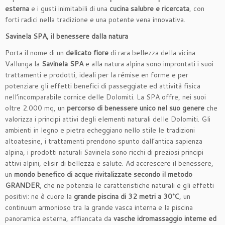
esterna
e i gusti inimitabili di una
cucina salubre e ricercata
, con
forti radici nella tradizione e una potente vena innovativa.
Savinela SPA, il benessere dalla natura
Porta il nome di un
delicato fiore
di rara bellezza della vicina
Vallunga la
Savinela SPA
e alla natura alpina sono improntati i suoi
trattamenti e prodotti, ideali per la rémise en forme e per
potenziare gli effetti benefici di passeggiate ed attività fisica
nell’incomparabile cornice delle Dolomiti. La SPA offre, nei suoi
oltre 2.000 mq, un
percorso di benessere unico nel suo genere
che
valorizza i principi attivi degli elementi naturali delle Dolomiti. Gli
ambienti in legno e pietra echeggiano nello stile le tradizioni
altoatesine, i trattamenti prendono spunto dall’antica sapienza
alpina, i prodotti naturali Savinela sono ricchi di preziosi principi
attivi alpini, elisir di bellezza e salute. Ad accrescere il benessere,
un
mondo benefico di acque rivitalizzate secondo il metodo
GRANDER
, che ne potenzia le caratteristiche naturali e gli effetti
positivi: ne è cuore la
grande piscina di 32 metri a 30°C
, un
continuum armonioso tra la grande vasca interna e la piscina
panoramica esterna, affiancata da
vasche idromassaggio interne ed