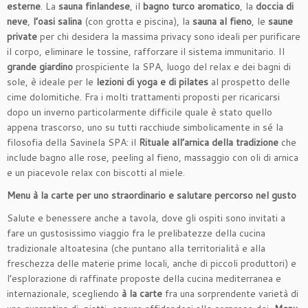
esterne
. La
sauna finlandese
, il
bagno turco aromatico
, la
doccia di
neve
,
l’oasi salina
(con grotta e piscina), la
sauna al fieno
, le
saune
private
per chi desidera la massima privacy sono ideali per purificare
il corpo, eliminare le tossine, rafforzare il sistema immunitario. Il
grande giardino
prospiciente la SPA, luogo del relax e dei bagni di
sole, è ideale per le
lezioni di yoga e di pilates
al prospetto delle
cime dolomitiche. Fra i molti trattamenti proposti per ricaricarsi
dopo un inverno particolarmente difficile quale è stato quello
appena trascorso, uno su tutti racchiude simbolicamente in sé la
filosofia della Savinela SPA: il
Rituale all’arnica della tradizione
che
include bagno alle rose, peeling al fieno, massaggio con oli di arnica
e un piacevole relax con biscotti al miele.
Menu à la carte per uno straordinario e salutare percorso nel gusto
Salute e benessere anche a tavola, dove gli ospiti sono invitati a
fare un gustosissimo viaggio fra le prelibatezze della cucina
tradizionale altoatesina (che puntano alla territorialità e alla
freschezza delle materie prime locali, anche di piccoli produttori) e
l’esplorazione di raffinate proposte della cucina mediterranea e
internazionale, scegliendo
à la carte
fra una sorprendente varietà di