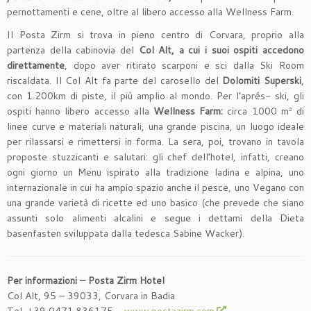
pernottamenti e cene, oltre al libero accesso alla Wellness Farm.
Il Posta Zirm si trova in pieno centro di Corvara, proprio alla
partenza della cabinovia del
Col Alt, a cui i suoi ospiti accedono
direttamente
, dopo aver ritirato scarponi e sci dalla Ski Room
riscaldata. Il Col Alt fa parte del carosello del
Dolomiti Superski
,
con 1.200km di piste, il più amplio al mondo. Per l’aprés- ski, gli
ospiti hanno libero accesso alla
Wellness Farm:
circa 1000 m² di
linee curve e materiali naturali, una grande piscina, un luogo ideale
per rilassarsi e rimettersi in forma. La sera, poi, trovano in tavola
proposte stuzzicanti e salutari: gli chef dell’hotel, infatti, creano
ogni giorno un Menu ispirato alla tradizione ladina e alpina, uno
internazionale in cui ha ampio spazio anche il pesce, uno Vegano con
una grande varietà di ricette ed uno basico (che prevede che siano
assunti solo alimenti alcalini e segue i dettami della Dieta
basenfasten sviluppata dalla tedesca Sabine Wacker).
Per informazioni –
Posta Zirm Hotel
Col Alt, 95 – 39033, Corvara in Badia