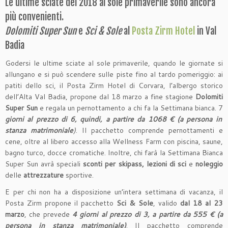
Le ultime sciate del 2018 al sole primaverile sono ancora
più convenienti.
Dolomiti Super Sun
e
Sci & Sole
al
Posta Zirm Hotel
in Val
Badia
Godersi le ultime sciate al sole primaverile, quando le giornate si
allungano e si può scendere sulle piste fino al tardo pomeriggio: ai
patiti dello sci, il Posta Zirm Hotel di Corvara, l’albergo storico
dell’Alta Val Badia, propone dal 18 marzo a fine stagione
Dolomiti
Super Sun
e regala un pernottamento a chi fa la Settimana bianca. 7
giorni al prezzo di 6, quindi, a partire da 1068 € (a persona in
stanza matrimoniale
)
. Il pacchetto comprende pernottamenti e
cene, oltre al libero accesso alla Wellness Farm con piscina, saune,
bagno turco, docce cromatiche. Inoltre, chi farà la Settimana Bianca
Super Sun avrà speciali
sconti per
skipass, lezioni di sci
e
noleggio
delle
attrezzature
sportive.
E per chi non ha a disposizione un’intera settimana di vacanza, il
Posta Zirm propone il pacchetto
Sci & Sole
, valido
dal 18 al 23
marzo
, che prevede
4 giorni al prezzo di 3, a partire da 555 € (a
persona in stanza matrimoniale)
. Il pacchetto comprende