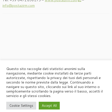
Tel. +39 0471.836175 –
www.postazirm.com
–
info@postazirm.com
Questo sito raccoglie dati statistici anonimi sulla
navigazione, mediante cookie installati da terze parti
autorizzate, rispettando la privacy dei tuoi dati personali e
secondo le norme previste dalla legge. Continuando a
navigare su questo sito, cliccando sui link al suo interno o
semplicemente scrollando la pagina verso il basso, accetti il
servizio e gli stessi cookies.
Cookie Settings
Accept All
·
© 2026
Agorà
·
Powered by
·
Designed con il
tema Customizr
·