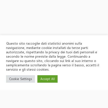
Questo sito raccoglie dati statistici anonimi sulla
navigazione, mediante cookie installati da terze parti
autorizzate, rispettando la privacy dei tuoi dati personali e
secondo le norme previste dalla legge. Continuando a
navigare su questo sito, cliccando sui link al suo interno o
semplicemente scrollando la pagina verso il basso, accetti il
servizio e gli stessi cookies.
Cookie Settings
Accept All
·
© 2026
Agorà
·
Powered by
·
Designed con il
tema Customizr
·
UFFICIO STAMPA
Agorà di Marina Tagliaferri
Via Matteotti 70, 34071 – Cormòns (GO)