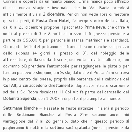
Corvara è coperta da un manto bianco. Ormai manca poco all’inizio
di una nuova stagione invernale, che in Val Badia prenderà
ufficialmente il via il
2 dicembre
. Per chi non vede l’ora di mettere
gli sci ai piedi, il
Posta Zirm Hotel,
l’albergo storico della vallata,
dal 6 al 23 dicembre propone il pacchetto
Prima neve
, che offre 4
notti al prezzo di 3 e 8 notti al prezzo di 6 (mezza pensione a
partire da 555,00 € per persona in stanza matrimoniale standard).
Gli ospiti dell’hotel potranno usufruire di sconti anche sul prezzo
dello skipass (4 giorni al prezzo di 3), del noleggio delle
attrezzature, della scuola di sci. E, una volta arrivati in albergo, non
dovranno più prendere l’automobile per raggiungere le piste o per
fare un piacevole shopping aprés ski, dato che il Posta Zirm si trova
in pieno centro del paese, proprio alla partenza della cabinovia del
Col Alt, a cui accedono direttamente
, dopo aver ritirato scarponi e
sci dalla Ski Room riscaldata. Il Col Alt fa parte del carosello del
Dolomiti Superski
, con 1.200km di piste, il più amplio al mondo.
Settimane bianche
– Passate le feste natalizie, inizierà il periodo
delle
Settimane Bianche
: al Posta Zirm saranno ancor più
vantaggiose dal 7 al 28 gennaio, dato che in questo periodo
si
pagheranno
6 notti e la settima sarà gratuita
(mezza pensione da