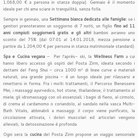
1.068,00 € a persona in stanza doppia). Gennaio è il momento
ideale per chi ama sciare in tranquillità, senza folla.
Sempre in gennaio, una
Settimana bianca dedicata alle famiglie:
se i
genitori prenoteranno un soggiorno di 7 notti, un figlio
fino ad 11
anni compiuti soggiornerà gratis e gli altri
bambini avranno uno
sconto del 75% (dal 07.01 al 14.01.2018, mezza pensione a
partire da 1.204,00 € per persona in stanza matrimoniale standard).
Spa e Cucina vegana
– Per l’aprés- ski, la
Wellness Farm
a cui
hanno libero accesso gli ospiti del Posta Zirm, ideata secondo i
dettami del Feng Shui – circa 1000 m² di linee curve e materiali
naturali, una grande piscina – è un luogo ideale per rilassarsi e
rimettersi in forma. Fra i molti trattamenti, il Percorso Benessere
Mei, i massaggi ayurvedico, hot stone, thailandese, il trattamento al
miele; gli idromassaggi con oli essenziali; i bagni di fieno, al cirmolo,
di crema al cardamomo o coriandolo, al sandalo nella vasca Multi-
Bath Vitalis, abbinabili a massaggi: il corpo viene purificato, la
circolazione attivata, i dolori muscolari ed articolari vengono
alleviati, la detossinazione è profonda.
Ogni sera la
cucina
del Posta Zirm propone un viaggio sensoriale