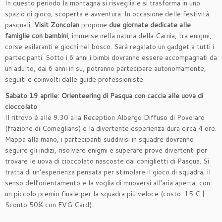
In questo periodo la montagna si risveglia e si trasforma in uno
spazio di gioco, scoperta e avventura. In occasione delle festività
pasquali,
Visit Zoncolan
propone
due giornate dedicate alle
famiglie con bambini
, immerse nella natura della Carnia, tra enigmi,
corse esilaranti e giochi nel bosco. Sarà regalato un gadget a tutti i
partecipanti. Sotto i 6 anni i bimbi dovranno essere accompagnati da
un adulto, dai 6 anni in su, potranno partecipare autonomamente,
seguiti e coinvolti dalle guide professioniste
Sabato 19 aprile: Orienteering di Pasqua con caccia alle uova di
cioccolato
Il ritrovo è alle 9.30 alla Reception Albergo Diffuso di Povolaro
(frazione di Comeglians) e la divertente esperienza dura circa 4 ore.
Mappa alla mano, i partecipanti suddivisi in squadre dovranno
seguire gli indizi, risolvere enigmi e superare prove divertenti per
trovare le uova di cioccolato nascoste dai coniglietti di Pasqua. Si
tratta di un’esperienza pensata per stimolare il gioco di squadra, il
senso dell’orientamento e la voglia di muoversi all’aria aperta, con
un piccolo premio finale per la squadra più veloce (costo: 15 € |
Sconto 50% con FVG Card).