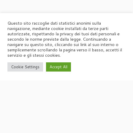
Questo sito raccoglie dati statistici anonimi sulla
navigazione, mediante cookie installati da terze parti
autorizzate, rispettando la privacy dei tuoi dati personali e
secondo le norme previste dalla legge. Continuando a
navigare su questo sito, cliccando sui link al suo interno o
semplicemente scrollando la pagina verso il basso, accetti il
servizio e gli stessi cookies.
Cookie Settings
Accept All
·
© 2026
Agorà
·
Powered by
·
Designed con il
tema Customizr
·
UFFICIO STAMPA
Agorà di Marina Tagliaferri
Via Matteotti 70, 34071 – Cormòns (GO)
P.IVA 00417590312
☏
Tel. +39 0481 62385
agora@studio-agora.it