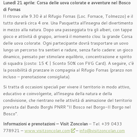
Lunedì 21 aprile: Corsa delle uova colorate e avventure nel Bosco
di Fornas
Il ritrovo alle 9.30 è al Rifugio Fornas (Loc. Fornace, Tolmezzo) e il
tutto durerà circa 4 ore. Una Pasquetta all’insegna del divertimento
in mezzo alla natura. Dopo una passeggiata tra gli alberi, con tappe
gioco e attività di gruppo, arriverà il momento clou: la grande Corsa
delle uova colorate. Ogni partecipante dovrà trasportare un uovo
lungo un percorso tra sentieri e radure, senza farlo cadere: un gioco
dinamico, pensato per stimolare equilibrio, concentrazione e spirito
di squadra (costo: 15 € | Sconto 50% con FVG Card). A seguire, c’è
la possibilità di pranzare in compagnia al Rifugio Fornas (pranzo non
incluso – prenotazione consigliata).
Si tratta di occasioni speciali per vivere il territorio in modo attivo,
educativo e coinvolgente, all’insegna della natura e della
condivisione, che rientrano nelle attività di animazione del territorio
prevista dal Bando Borghi PNRR “Il Bosco nel Borgo-Il Borgo nel
Bosco”.
Informazioni e prenotazioni – Visit Zoncolan
– Tel. +39 0433
778921 –
www.visitzoncolan.com
–
info@visitzoncolan.com