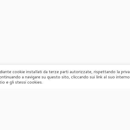
diante cookie installati da terze parti autorizzate, rispettando la priv
ontinuando a navigare su questo sito, cliccando sui link al suo interno
·
© 2026
Agorà
·
Powered by
·
Designed con il
tema Customizr
·
io e gli stessi cookies.
UFFICIO STAMPA
Agorà di Marina Tagliaferri
Via Matteotti 70, 34071 – Cormòns (GO)
P.IVA 00417590312
☏
Tel. +39 0481 62385