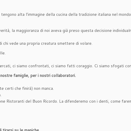
 tengono alta l’immagine della cucina della tradizione italiana nel mondo
erità, la maggioranza di noi aveva già preso questa decisione individual
 chi vede una propria creatura smettere di volare.
lle.
rcati, ci siamo confrontati, ci siamo fatti coraggio. Ci siamo sfogati com
nostre famiglie, per i nostri collaboratori.
ate certi che finirà) non manca.
.
ione Ristoranti del Buon Ricordo. La difenderemo con i denti, come farem
 tirarsi su le maniche.