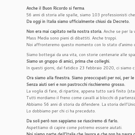
Anche il Buon Ricordo si ferma
.
56 anni di storia alle spalle, siamo 103 professionisti che
Da oggi in Italia siamo ufficialmente chiusi
da Decreto.
Non era mai capitato nella nostra storia.
Anche se per la v
Mass Media sono pieni di dibattiti. Anche troppi.
Noi affronteremo questo momento con lo stato d’animo di
Siamo bottegai da una vita, con storie centenarie alle spa
Siamo un gruppo di amici, prima che colleghi.
In questi giorni, dal fatidico 23 febbraio 2020, ci siamo ce
Ora siamo alla finestra. Siamo preoccupati per noi, per le 
Senza aiuti seri e non pastrocchi rischieremo grosso.
La voglia di fare, di ripartire, appena tutto sarà finito (st
Tutti mordiamo il freno come cavalli ai blocchi di partenza
Abbiamo 56 anni di storia da difendere. La storia dell’Un
Lo dobbiamo per chi ci ha preceduto.
Da soli però non sappiamo se riusciremo di farlo.
Aspettiamo di capire come potremo essere aiutati.
Noi siamo parte dell’Italia che lavora e che non ha paura di