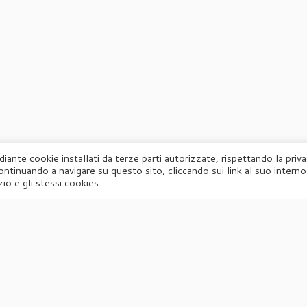
diante cookie installati da terze parti autorizzate, rispettando la priv
ontinuando a navigare su questo sito, cliccando sui link al suo interno
·
© 2026
Agorà
·
Powered by
·
Designed con il
tema Customizr
·
io e gli stessi cookies.
UFFICIO STAMPA
Agorà di Marina Tagliaferri
Via Matteotti 70, 34071 – Cormòns (GO)
P.IVA 00417590312
☏
Tel. +39 0481 62385
agora@studio-agora.it