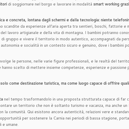
tori
di soggiornare nel borgo e lavorare in modalità
smart working grazi
ca e concreta, lontana dagli schermi e dalla tecnologia: niente telefonini
 scandite da esperienze all’aria aperta tra sentieri, boschi, fattorie e m
 del lavoro artigianale e della vita di montagna. I bambini potranno conosc
chi di gruppo e vivere il territorio in modo autentico, accompagnati da 
 autonomia e socialità in un contesto sicuro e genuino, dove i bambini p
olge le persone, nelle varie figure professionali, e le realtà del territo
 che hanno scelto di mettere insieme competenze, esperienze e passione p
solo come destinazione turistica, ma come luogo capace di offrire quali
ta
nel tempo trasformandolo in una proposta strutturata capace di far con
contare un territorio che non è soltanto turismo e vacanza, ma anche un 
on la comunità. Qui esistono ancora autenticità, relazioni vere e standard
opportunità per sostenere la Carnia nei periodi di bassa stagione, port
li e umane.