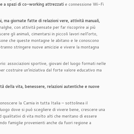
e a spazi di co-working attrezzati
e connessione Wi-Fi
, ma giornate fatte di relazioni vere, attività manuali,
alghe, con attività pensate per far riscoprire ai più
ere gli animali, cimentarsi in piccoli lavori nell’orto,
persone che queste montagne le abitano e le conoscono
otranno stringere nuove amicizie e vivere la montagna
rio: associazioni sportive, giovani del luogo formati nelle
er costruire un’iniziativa dal forte valore educativo ma
tà della vita, benessere, relazioni autentiche e nuove
oscere la Carnia in tutta Italia – sottolinea il
luogo dove si può scegliere di vivere bene, crescere una
 qualitativi di vita molto alti che meritano di essere
ando famiglie provenienti anche da fuori regione a