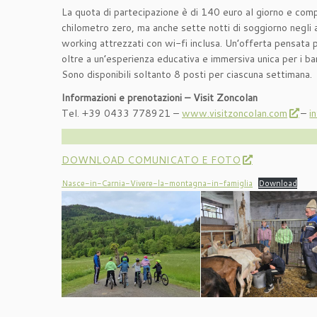
La quota di partecipazione è di 140 euro al giorno e com
chilometro zero, ma anche sette notti di soggiorno negli ap
working attrezzati con wi-fi inclusa. Un’offerta pensata 
oltre a un’esperienza educativa e immersiva unica per i ba
Sono disponibili soltanto 8 posti per ciascuna settimana.
Informazioni e prenotazioni – Visit Zoncolan
Tel. +39 0433 778921 –
www.visitzoncolan.com
–
i
DOWNLOAD COMUNICATO E FOTO
Nasce-in-Carnia-Vivere-la-montagna-in-famiglia
Download