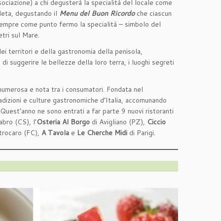
ssociazione) a chi degusterà la specialità del locale come
pleta, degustando il
Menu del Buon Ricordo
che ciascun
 sempre come punto fermo la specialità – simbolo del
etri sul Mare.
dei territori e della gastronomia della penisola,
di suggerire le bellezze della loro terra, i luoghi segreti
ù numerosa e nota tra i consumatori. Fondata nel
radizioni e culture gastronomiche d’Italia, accomunando
 Quest’anno ne sono entrati a far parte 9 nuovi ristoranti
bro (CS), l’
Osteria Al Borgo
di Avigliano (PZ),
Ciccio
trocaro (FC),
A Tavola
e
Le Cherche Midi
di Parigi.