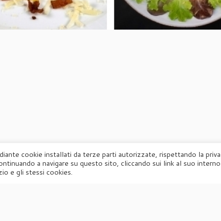
diante cookie installati da terze parti autorizzate, rispettando la priv
ontinuando a navigare su questo sito, cliccando sui link al suo interno
·
© 2026
Agorà
·
Powered by
·
Designed con il
tema Customizr
·
io e gli stessi cookies.
UFFICIO STAMPA
Agorà di Marina Tagliaferri
Via Matteotti 70, 34071 – Cormòns (GO)