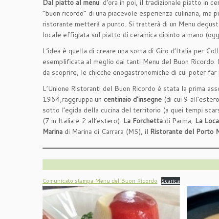
Dal piatto al menu
: d’ora in poi, il tradizionale piatto i
“buon ricordo” di una piacevole esperienza culinaria, ma 
ristorante metterà a punto. Si tratterà di un Menu degust
locale effigiata sul piatto di ceramica dipinto a mano (og
L’idea è quella di creare una sorta di Giro d’Italia per Col
esemplificata al meglio dai tanti Menu del Buon Ricordo. I 
da scoprire, le chicche enogastronomiche di cui poter far p
L’Unione Ristoranti del Buon Ricordo è stata la prima asso
1964,raggruppa un
centinaio d’insegne
(di cui 9 all’este
sotto l’egida della cucina del territorio (a quei tempi sca
(7 in Italia e 2 all’estero):
La Forchetta
di Parma,
La Loca
Marina
di Marina di Carrara (MS), il
Ristorante del Porto
Comunicato stampa Menu del Buon Ricordo
Scarica