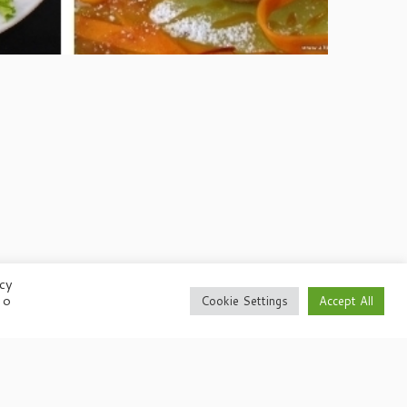
acy
 o
Cookie Settings
Accept All