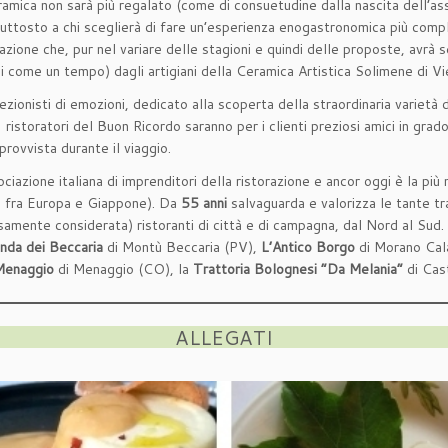
n ceramica non sarà più regalato (come di consuetudine dalla nascita dell’a
piuttosto a chi sceglierà di fare un’esperienza enogastronomica più com
azione che, pur nel variare delle stagioni e quindi delle proposte, avrà
gi come un tempo) dagli artigiani della Ceramica Artistica Solimene di Vi
lezionisti di emozioni, dedicato alla scoperta della straordinaria varietà 
ristoratori del Buon Ricordo saranno per i clienti preziosi amici in grado 
rovvista durante il viaggio.
ciazione italiana di imprenditori della ristorazione e ancor oggi è la pi
ro fra Europa e Giappone). Da
55 anni
salvaguarda e valorizza le tante t
rsamente considerata) ristoranti di città e di campagna, dal Nord al Sud.
nda dei Beccaria
di Montù Beccaria (PV),
L’Antico Borgo
di Morano Cala
 Menaggio
di Menaggio (CO), la
Trattoria Bolognesi “Da Melania”
di Cas
ALLEGATI