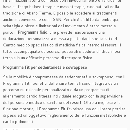
infiammazioni latenti connesse con l’invecchiamento e l’artrosi. Si
basa su fango balneo terapia e massoterapia, cure naturali nella
tradizione di Abano Terme. È possibile accedere ai trattamenti
anche in convenzione con il SSN. Per chi è afflitto da lombalgia,
sciatalgia e piccole limitazioni del movimento è stato messo a
punto il
Programma fisio
, che prevede fisioterapia e una
rieducazione personalizzata messa a punto dagli specialisti del
Centro medico specialistico di medicina fisica interno al resort. Il
tutto accompagnato da esercizi posturali e sedute di idrochinesi
terapia in un efficacie percorso di recupero fisico.
Programma Fit per sedentarietà e sovrappeso
Se la mobilità è compromessa da sedentarietà e sovrappeso, con il
Programma Fit i benefici delle cure termali sono integrati da un
percorso nutrizionale personalizzato e da un programma di
allenamento cardio fitness individuale erogato con la supervisione
del personale medico e sanitario del resort. Oltre a migliorare la
funzione motoria, il Programma Fit favorisce una equilibrata perdita
di peso ed un oggettivo miglioramento delle funzioni metaboliche e
cardio polmonari.