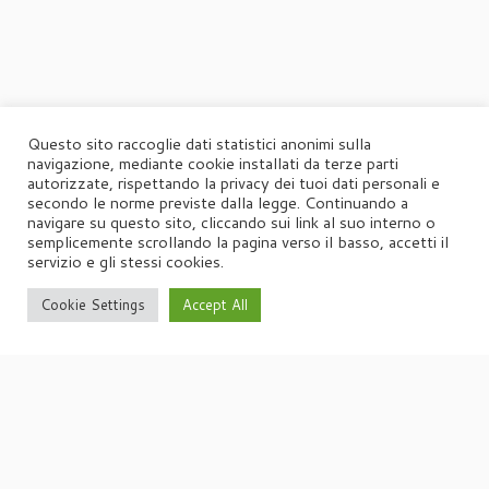
Questo sito raccoglie dati statistici anonimi sulla
navigazione, mediante cookie installati da terze parti
autorizzate, rispettando la privacy dei tuoi dati personali e
secondo le norme previste dalla legge. Continuando a
navigare su questo sito, cliccando sui link al suo interno o
semplicemente scrollando la pagina verso il basso, accetti il
servizio e gli stessi cookies.
Cookie Settings
Accept All
·
© 2026
Agorà
·
Powered by
·
Designed con il
tema Customizr
·
UFFICIO STAMPA
Agorà di Marina Tagliaferri
Via Matteotti 70, 34071 – Cormòns (GO)
P.IVA 00417590312