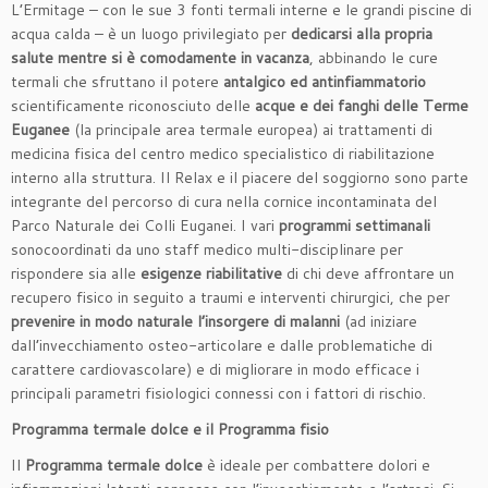
L’Ermitage – con le sue 3 fonti termali interne e le grandi piscine di
acqua calda – è un luogo privilegiato per
dedicarsi alla propria
salute mentre si è comodamente in vacanza
, abbinando le cure
termali che sfruttano il potere
antalgico ed
antinfiammatorio
scientificamente riconosciuto delle
acque e dei fanghi delle Terme
Euganee
(la principale area termale europea) ai trattamenti di
medicina fisica del centro medico specialistico di riabilitazione
interno alla struttura. Il Relax e il piacere del soggiorno sono parte
integrante del percorso di cura nella cornice incontaminata del
Parco Naturale dei Colli Euganei. I vari
programmi settimanali
sonocoordinati da uno staff medico multi-disciplinare per
rispondere sia alle
esigenze riabilitative
di chi deve affrontare un
recupero fisico in seguito a traumi e interventi chirurgici, che per
prevenire in modo naturale l’insorgere di malanni
(ad iniziare
dall’invecchiamento osteo-articolare e dalle problematiche di
carattere cardiovascolare) e di migliorare in modo efficace i
principali parametri fisiologici connessi con i fattori di rischio.
Programma termale dolce e il Programma fisio
Il
Programma termale dolce
è ideale per combattere dolori e