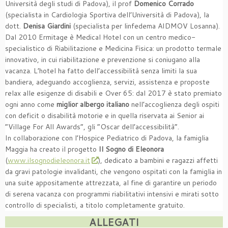
Università degli studi di Padova), il prof
Domenico Corrado
(specialista in Cardiologia Sportiva dell’Università di Padova), la
dott.
Denisa Giardini
(specialista per linfedema AIDMOV Losanna).
Dal 2010 Ermitage è Medical Hotel con un centro medico-
specialistico di Riabilitazione e Medicina Fisica: un prodotto termale
innovativo, in cui riabilitazione e prevenzione si coniugano alla
vacanza. L’hotel ha fatto dell’accessibilità senza limiti la sua
bandiera, adeguando accoglienza, servizi, assistenza e proposte
relax alle esigenze di disabili e Over 65: dal 2017 è stato premiato
ogni anno come
miglior albergo italiano
nell’accoglienza degli ospiti
con deficit o disabilità motorie e in quella riservata ai Senior ai
“Village For All Awards”, gli “Oscar dell’accessibilità”.
In collaborazione con l’Hospice Pediatrico di Padova, la famiglia
Maggia ha creato il progetto
Il Sogno di Eleonora
(
www.ilsognodieleonora.it
), dedicato a bambini e ragazzi affetti
da gravi patologie invalidanti, che vengono ospitati con la famiglia in
una suite appositamente attrezzata, al fine di garantire un periodo
di serena vacanza con programmi riabilitativi intensivi e mirati sotto
controllo di specialisti, a titolo completamente gratuito.
ALLEGATI