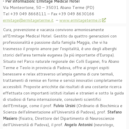
• Per informazioni: Ermitage Medical Hotel
Via Monteortone, 50 – 35031 Abano Terme (PD)
Tel +39 049 8668111 – Fax +39 049 8630166
ermitage@ermitageterme.it
–
www.ermitageterme.it
Cura, prevenzione e vacanza convivono armoniosamente
all’Ermitage Medical Hotel. Gestito da quattro generazioni con
professionalità e passione dalla famiglia Maggia, che vi ha
trasmesso il proprio amore per l’ospitalità, è uno degli alberghi
storici dell’area termale euganea (la più importante d’Europa).
Situato nel Parco naturale regionale dei Colli Euganei, fra Abano
Terme e Teolo in provincia di Padova, offre ai propri ospiti
benessere e relax attraverso un’ampia gamma di cure termali,
trattamenti di remise en forme e servizi innovativi completamente
accessibili. Proposte arricchite dai risultati di una costante ricerca
effettuata con importanti istituti italiani e stranieri e sotto la guida
di studiosi di fama internazionale, consulenti scientifici
dell’Ermitage, come il prof.
Fulvio Ursini
(Ordinario di Biochimica e
Scienza dell’alimentazione all’Università di Padova), prof.
Stefano
Masiero
(fisiatra, Direttore del Dipartimento di Neuroscienze
dell’Università di Padova), il prof.
Angelo Antonini
(neurologo,