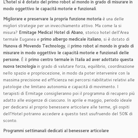
L’hotel si è dotato del primo robot al mondo
in grado di misurare in
modo oggettivo le capacità motorie e funzionali
.
Migliorare e preservare la propria funzione motoria
è una delle
migliori strategie per un invecchiamento attivo. Ma come la si
misura?
Ermitage Medical Hotel
di Abano
, storico hotel dell’Area
termale Euganea e
primo albergo medicale italiano
, si è dotato di
Hunova di Movendo Technology
, il
primo robot al mondo in grado di
misurare in modo oggettivo le capacità motorie e funzionali delle
persone.
È
i
l
primo centro termale in Italia ad aver adottato questa
nuova tecnologia
in grado di valutare forza, equilibrio, coordinazione
nello spazio e propriocezione, in modo da poter intervenire con la
massima precisione ed efficienza nei percorsi riabilitativi relativi alle
patologie che limitano autonomia e capacità di movimento. I
terapisti di Ermitage consiglieranno poi il programma di recupero più
adatto alle esigenze di ciascuno. In aprile e maggio, periodo ideale
per dedicarsi al proprio benessere articolare alle terme, gli ospiti
dell’Hotel potranno accedere a questo test usufruendo del 50% di
sconto.
Programmi settimanali dedicati al benessere articolare