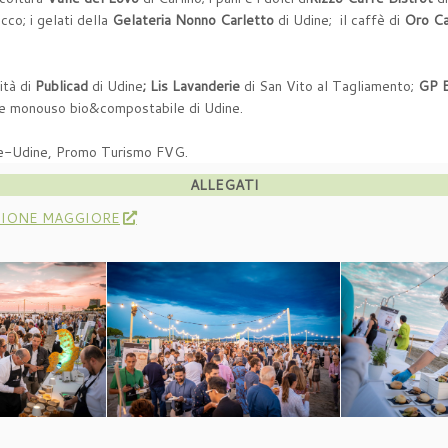
co; i gelati della
Gelateria Nonno Carletto
di Udine; il caffè di
Oro C
ità di
Publicad
di Udine
; Lis Lavanderie
di San Vito al Tagliamento;
GP E
ie monouso bio&compostabile di Udine.
ne-Udine, Promo Turismo FVG.
ALLEGATI
SIONE MAGGIORE