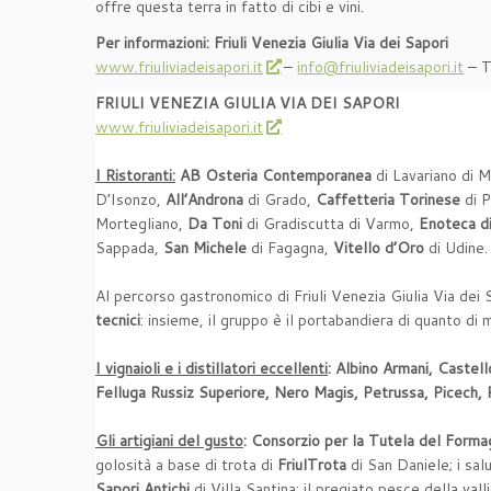
offre questa terra in fatto di cibi e vini.
Per informazioni: Friuli Venezia Giulia Via dei Sapori
www.friuliviadeisapori.it
–
info@friuliviadeisapori.it
– T
FRIULI VENEZIA GIULIA VIA DEI SAPORI
www.friuliviadeisapori.it
I Ristoranti:
AB Osteria Contemporanea
di Lavariano di 
D’Isonzo,
All’Androna
di Grado,
Caffetteria Torinese
di 
Mortegliano,
Da Toni
di Gradiscutta di Varmo,
Enoteca di
Sappada,
San Michele
di Fagagna,
Vitello d’Oro
di Udine.
Al percorso gastronomico di Friuli Venezia Giulia Via dei 
tecnici
: insieme, il gruppo è il portabandiera di quanto di m
I vignaioli e i distillatori eccellenti
: Albino Armani, Castel
Felluga Russiz Superiore, Nero Magis, Petrussa, Picech, Pr
Gli artigiani del gusto
: Consorzio per la Tutela del Forma
golosità a base di trota di
FriulTrota
di San Daniele; i sal
Sapori Antichi
di Villa Santina; il pregiato pesce della vall