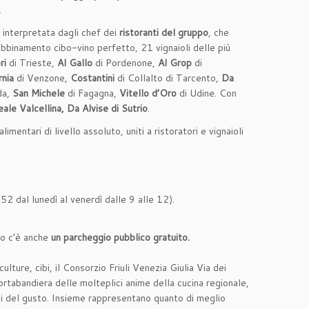
.
e interpretata dagli chef dei
ristoranti del gruppo
, che
’abbinamento cibo-vino perfetto, 21 vignaioli delle più
ri
di Trieste,
Al Gallo
di Pordenone,
Al Grop
di
nia
di Venzone,
Costantini
di Collalto di Tarcento,
Da
da,
San Michele
di Fagagna,
Vitello d’Oro
di Udine. Con
eale Valcellina, Da Alvise di Sutrio
.
limentari di livello assoluto, uniti a ristoratori e vignaioli
2 dal lunedì al venerdì dalle 9 alle 12).
co c’è anche
un parcheggio pubblico gratuito.
ture, cibi, il Consorzio Friuli Venezia Giulia Via dei
rtabandiera delle molteplici anime della cucina regionale,
iani del gusto. Insieme rappresentano quanto di meglio