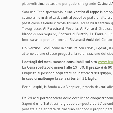
piacevolissima occasione per godersi la grande
Cucina d’
Sarà una Cena spettacolo in una
ventina di
tappe
in omaggi
cucineranno in diretta davanti al pubblico piatti di alta c
prestigiose aziende vinicole friulane. Ad esibirsi saranno g
Tavagnacco,
Al Paradiso
di Pocenia,
Al Ponte
di Gradisca
Nando
di Mortegliano,
Enoteca di Buttrio
,
La Torre
di Sp
loro, saranno presenti anche i
Ristoranti Amici
del Consor
L’ouverture – così come la chiusura con i dolci, i gelati, il c
attorno ad uno stesso progetto: la valorizzazione del cibo,
I dettagli del menu saranno consultabili sul sito
www.friul
La Cena spettacolo inizierà alle 19, 30. Il prezzo è di 80
I biglietti si possono acquistare nei ristoranti del gruppo,
In caso di maltempo la cena si terrà il 31 luglio.
Per gli ospiti, in fondo a via Vespucci, proprio davanti al
Da 24 anni portabandiera delle eccellenze enogastronomiche
Sapori è un affiatatissimo gruppo composto da 57 aziende 
pensata e rielaborata da ciascuno secondo il proprio perso