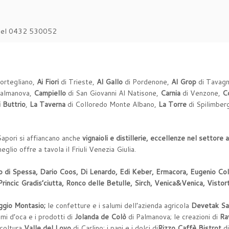
el 0432 530052
Mortegliano,
Ai Fiori
di Trieste,
Al Gallo
di Pordenone,
Al Grop
di Tavag
Palmanova,
Campiello
di San Giovanni Al Natisone,
Carnia
di Venzone,
Co
 Buttrio
,
La Taverna
di Colloredo Monte Albano,
La Torre
di Spilimber
Sapori si affiancano anche
vignaioli e distillerie, eccellenze nel settore
eglio offre a tavola il Friuli Venezia Giulia.
lo di Spessa, Dario Coos, Di Lenardo, Edi Keber, Ermacora, Eugenio Colla
incic Gradis’ciutta, Ronco delle Betulle, Sirch, Venica&Venica, Vistorta
ggio Montasio;
le confetture e i salumi dell’azienda agricola
Devetak Sa
umi d’oca e i prodotti di
Jolanda de Colò
di Palmanova; le creazioni di
Ra
icoltura
Valle del Lovo
di Carlino; i pani e i dolci di
Rizzo Caffè Bistrot
di