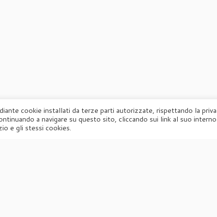
diante cookie installati da terze parti autorizzate, rispettando la priv
ontinuando a navigare su questo sito, cliccando sui link al suo interno
·
© 2026
Agorà
·
Powered by
·
Designed con il
tema Customizr
·
io e gli stessi cookies.
UFFICIO STAMPA
Agorà di Marina Tagliaferri
Via Matteotti 70, 34071 – Cormòns (GO)
P.IVA 00417590312
☏
Tel. +39 0481 62385
agora@studio-agora.it