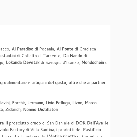
nacco,
Al Paradiso
di Pocenia,
Al Ponte
di Gradisca
stantini
di Collalto di Tarcento,
Da Nando
di
go,
Lokanda Devetak
di Savogna d’Isonzo,
Mondschein
di
 agroalimentare
e
artigiani del gusto
,
oltre che ai partner
vini, Forchir, Jermann, Livio Felluga, Livon, Marco
, Zidarich, Nonino Distillatori
.
ra
; il prosciutto crudo di San Daniele di
DOK
Dall’Ava
; le
violo Factory
di Villa Santina; i prodotti del
Pastificio
 Tarcento; la gubana de
L’Antica ricetta
di Cormòns; i