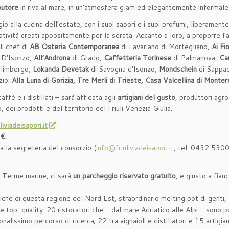
Autore
in riva al mare, in un’atmosfera glam ed elegantemente informale
o alla cucina dell’estate, con i suoi sapori e i suoi profumi, liberament
reatività creati appositamente per la serata. Accanto a loro, a proporre l
li chef di
AB Osteria Contemporanea
di Lavariano di Mortegliano,
Ai Fio
 D’Isonzo,
All’Androna
di Grado,
Caffetteria Torinese
di Palmanova,
Car
ilimbergo,
Lokanda Devetak
di Savogna d’Isonzo,
Mondschein
di Sappa
zio:
Alla Luna di Gorizia, Tre Merli di Trieste, Casa Valcellina di Monter
affè e i distillati – sarà affidata agli
artigiani del gusto
, produttori agroa
 dei prodotti e del territorio del Friuli Venezia Giulia.
iviadeisapori.it
.
 €.
 alla segreteria del consorzio (
info@friuliviadeisapori.it
, tel. 0432 53005
le Terme marine, ci sarà
un parcheggio riservato gratuito
, e giusto a fian
 di questa regione del Nord Est, straordinario melting pot di genti, cul
top-quality: 20 ristoratori che – dal mare Adriatico alle Alpi – sono po
nalissimo percorso di ricerca; 22 tra vignaioli e distillatori e 15 artig