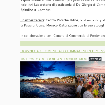
dolci del
Laboratorio di pasticceria di De Giorgio
di Carpac
Spiruline
di Cormòns.
I partner tecnici
: Centro Porsche Udine
; le stampe di qual
di Pavia di Udine;
Monaco Ristorazione
con le sue stovigl
In collaborazione con: Camera di Commercio di Pordeno
DOWNLOAD COMUNICATO E IMMAGINI IN DIMEN
2024-FVG-Via-dei-Sapori-Cena-spettacolo-Grado
Download