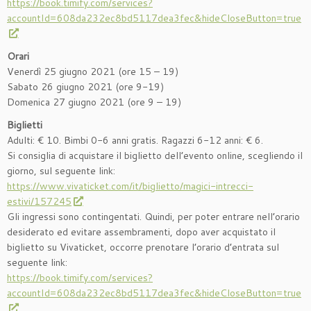
https://book.timify.com/services?
accountId=608da232ec8bd5117dea3fec&hideCloseButton=true
Orari
Venerdì 25 giugno 2021 (ore 15 – 19)
Sabato 26 giugno 2021 (ore 9-19)
Domenica 27 giugno 2021 (ore 9 – 19)
Biglietti
Adulti: € 10. Bimbi 0-6 anni gratis. Ragazzi 6-12 anni: € 6.
Si consiglia di acquistare il biglietto dell’evento online, scegliendo il
giorno, sul seguente link:
https://www.vivaticket.com/it/biglietto/magici-intrecci-
estivi/157245
Gli ingressi sono contingentati. Quindi, per poter entrare nell’orario
desiderato ed evitare assembramenti, dopo aver acquistato il
biglietto su Vivaticket, occorre prenotare l’orario d’entrata sul
seguente link:
https://book.timify.com/services?
accountId=608da232ec8bd5117dea3fec&hideCloseButton=true