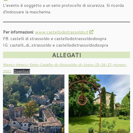
L’evento è soggetto a un serio protocollo di sicurezza. Si ricorda
d’indossare la mascherina.
Per informazioni:
www.castellodistrassoldo.it
FB: castelli di strassoldo e castellodistrassoldodisopra
IG: castelli_di_strassoldo e castellodistrassoldodisopra
ALLEGATI
Magici-Intrecci-Estivi-Castello-di-Strassoldo-di-Sopra-25-26-27-giugno-
2021
Download