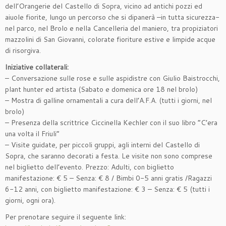
dell’Orangerie del Castello di Sopra, vicino ad antichi pozzi ed
aiuole fiorite, lungo un percorso che si dipanerà –in tutta sicurezza-
nel parco, nel Brolo e nella Cancelleria del maniero, tra propiziatori
mazzolini di San Giovanni, colorate fioriture estive e limpide acque
di risorgiva.
Iniziative collaterali:
– Conversazione sulle rose e sulle aspidistre con Giulio Baistrocchi,
plant hunter ed artista (Sabato e domenica ore 18 nel brolo)
– Mostra di galline ornamentali a cura dell’A.F.A. (tutti i giorni, nel
brolo)
– Presenza della scrittrice Ciccinella Kechler con il suo libro “C’era
una volta il Friuli”
– Visite guidate, per piccoli gruppi, agli interni del Castello di
Sopra, che saranno decorati a festa. Le visite non sono comprese
nel biglietto dell’evento. Prezzo: Adulti, con biglietto
manifestazione: € 5 – Senza: € 8 / Bimbi 0-5 anni gratis /Ragazzi
6-12 anni, con biglietto manifestazione: € 3 – Senza: € 5 (tutti i
giorni, ogni ora).
Per prenotare seguire il seguente link: