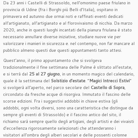
Da 23 anni i Castelli di Strassoldo, nell’omonimo paese friulano in
provincia di Udine (fra i Borghi più Belli d’Italia), ospitano in
primavera ed autunno due ormai noti e raffinati eventi dedicati
all’artigianato, all’artigianato e al florovivaismo di nicchia. Da marzo
2020, anche in questi luoghi incantati della pianura friulana è stato
necessario annullare diverse iniziative, studiare nuove vie per
valorizzare i manieri in sicurezza e. nel contempo, non far mancare al
pubblico almeno questi due questi appuntamenti tanto attesi.
Quest’anno, il primo appuntamento che si svolgeva
tradizionalmente il fine settimana delle Palme è slittato all’estate,
e si terrà dal
25 al 27 giugno
, in un momento magico del calendario,
quale è la settimana del
Solstizio d’estate
. “
Magici Intrecci Estivi
”
si svolgerà all’aperto, nel parco secolare del
Castello di Sopra
,
circondato da fresche acque di risorgiva. Immutato il fascino delle
scorse edizioni. Fra i suggestivi addobbi in chiave estiva (gli
addobbi, ogni volta diversi, sono una caratteristica che distingue da
sempre gli eventi di Strassoldo) e il fascino antico del sito, il
richiamo sarà sempre quello degli artigiani, degli artisti e dei vivaisti
d’eccellenza rigorosamente selezionati che attenderanno i
visitatori all’ombra degli alberi secolari e delle possenti colonne