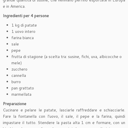
grande quantità di susine, che venivano perfino esportate in Europa
e in America.
Ingredienti per 4 persone
1 kg di patate
1 uovo intero
farina bianca
sale
pepe
frutta di stagione (a scelta tra: susine, fichi, uva, albicocche o
mele)
zucchero
cannella
burro
pan grattato
marmellata
Preparazione
Cucinare e pelare le patate, lasciarle raffreddare e schiacciarle.
Fare la fontanella con l’uovo, il sale, il pepe e la farina, quindi
impastare il tutto. Stendere la pasta alta 1 cm e formare, con un