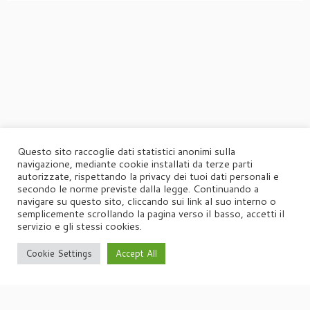
Questo sito raccoglie dati statistici anonimi sulla
navigazione, mediante cookie installati da terze parti
autorizzate, rispettando la privacy dei tuoi dati personali e
secondo le norme previste dalla legge. Continuando a
navigare su questo sito, cliccando sui link al suo interno o
semplicemente scrollando la pagina verso il basso, accetti il
servizio e gli stessi cookies.
Cookie Settings
Accept All
·
© 2026
Agorà
·
Powered by
·
Designed con il
tema Customizr
·
UFFICIO STAMPA