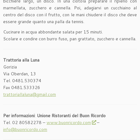
bicchiere largo, un disco. In una ciotola preparare il ripieno con
marmellata, zucchero e cannella. Poi, adagiarvi un cucchiaino al
centro del disco con il frutto, con le mani chiudere il disco che deve
essere grande quanto una palla da tennis.
Cucinare in acqua abbondante salata per 15 minuti.
Scolare e condire con burro fuso, pan grattato, zucchero e cannella.
Trattoria alla Luna
Gorizia
Via Oberdan, 13
Tel. 0481.530374
Fax 0481.533326
trattoriallaluna@gmail.com
Per informazioni
:
Unione Ristoranti del Buon Ricordo
Tel. 02 80582278 –
www.buonricordo.com
–
info@buonricordo.com