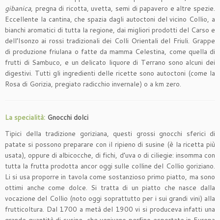
gibanica
, pregna di ricotta, uvetta, semi di papavero e altre spezie.
Eccellente la cantina, che spazia dagli autoctoni del vicino Collio, a
bianchi aromatici di tutta la regione, dai migliori prodotti del Carso e
dell’Isonzo ai rossi tradizionali dei Colli Orientali del Friuli. Grappe
di produzione friulana o fatte da mamma Celestina, come quella di
frutti di Sambuco, e un delicato liquore di Terrano sono alcuni dei
digestivi. Tutti gli ingredienti delle ricette sono autoctoni (come la
Rosa di Gorizia, pregiato radicchio invernale) o a km zero.
La specialità:
Gnocchi dolci
Tipici della tradizione goriziana, questi grossi gnocchi sferici di
patate si possono preparare con il ripieno di susine (è la ricetta più
usata), oppure di albicocche, di fichi, d’uva o di ciliegie: insomma con
tutta la frutta prodotta ancor oggi sulle colline del Collio goriziano.
Li si usa proporre in tavola come sostanzioso primo piatto, ma sono
ottimi anche come dolce. Si tratta di un piatto che nasce dalla
vocazione del Collio (noto oggi soprattutto per i sui grandi vini) alla
frutticoltura. Dal 1700 a metà del 1900 vi si produceva infatti una