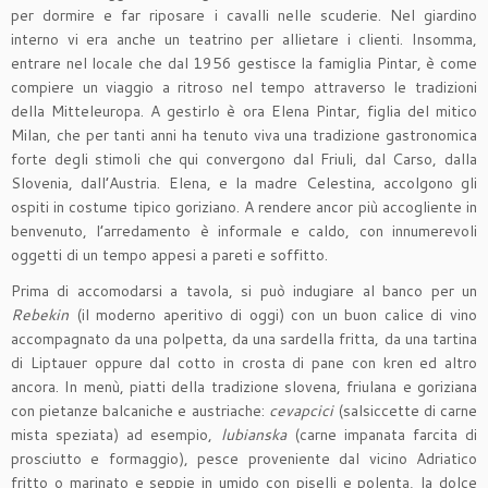
per dormire e far riposare i cavalli nelle scuderie. Nel giardino
interno vi era anche un teatrino per allietare i clienti. Insomma,
entrare nel locale che dal 1956 gestisce la famiglia Pintar, è come
compiere un viaggio a ritroso nel tempo attraverso le tradizioni
della Mitteleuropa. A gestirlo è ora Elena Pintar, figlia del mitico
Milan, che per tanti anni ha tenuto viva una tradizione gastronomica
forte degli stimoli che qui convergono dal Friuli, dal Carso, dalla
Slovenia, dall’Austria. Elena, e la madre Celestina, accolgono gli
ospiti in costume tipico goriziano. A rendere ancor più accogliente in
benvenuto, l’arredamento è informale e caldo, con innumerevoli
oggetti di un tempo appesi a pareti e soffitto.
Prima di accomodarsi a tavola, si può indugiare al banco per un
Rebekin
(il moderno aperitivo di oggi) con un buon calice di vino
accompagnato da una polpetta, da una sardella fritta, da una tartina
di Liptauer oppure dal cotto in crosta di pane con kren ed altro
ancora. In menù, piatti della tradizione slovena, friulana e goriziana
con pietanze balcaniche e austriache:
cevapcici
(salsiccette di carne
mista speziata) ad esempio,
lubianska
(carne impanata farcita di
prosciutto e formaggio), pesce proveniente dal vicino Adriatico
fritto o marinato e seppie in umido con piselli e polenta, la dolce