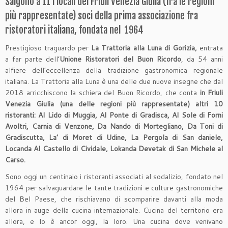
Salgono a 11 i locali del Friuli Venezia Giulia (fra le regioni
più rappresentate) soci della prima associazione fra
ristoratori italiana, fondata nel 1964
Prestigioso traguardo per
La Trattoria alla Luna di Gorizia,
entrata
a far parte dell’
Unione Ristoratori del Buon Ricordo
, da 54 anni
alfiere dell’eccellenza della tradizione gastronomica regionale
italiana. La Trattoria alla Luna è una delle due nuove insegne che dal
2018 arricchiscono la schiera del Buon Ricordo, che conta
in Friuli
Venezia Giulia (una delle regioni più rappresentate) altri 10
ristoranti: Al Lido di Muggia, Al Ponte di Gradisca, Al Sole di Forni
Avoltri,
Carnia di Venzone, Da Nando di Mortegliano, Da Toni di
Gradiscutta, La’ di Moret di Udine, La Pergola di San daniele,
Locanda Al Castello di Cividale, Lokanda Devetak di San Michele al
Carso.
Sono oggi un centinaio i ristoranti associati al sodalizio, fondato nel
1964 per salvaguardare le tante tradizioni e culture gastronomiche
del Bel Paese, che rischiavano di scomparire davanti alla moda
allora in auge della cucina internazionale. Cucina del territorio era
allora, e lo è ancor oggi, la loro. Una cucina dove venivano