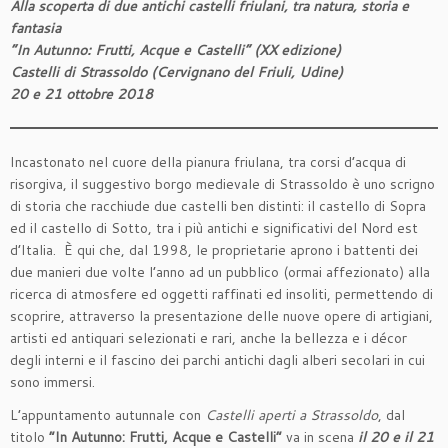
Alla scoperta di due antichi castelli friulani, tra natura, storia e
fantasia
“In Autunno: Frutti, Acque e Castelli” (XX edizione)
Castelli di Strassoldo (Cervignano del Friuli, Udine)
20 e 21 ottobre 2018
Incastonato nel cuore della pianura friulana, tra corsi d’acqua di
risorgiva, il suggestivo borgo medievale di Strassoldo è uno scrigno
di storia che racchiude due castelli ben distinti: il castello di Sopra
ed il castello di Sotto, tra i più antichi e significativi del Nord est
d’Italia. È qui che, dal 1998, le proprietarie aprono i battenti dei
due manieri due volte l’anno ad un pubblico (ormai affezionato) alla
ricerca di atmosfere ed oggetti raffinati ed insoliti, permettendo di
scoprire, attraverso la presentazione delle nuove opere di artigiani,
artisti ed antiquari selezionati e rari, anche la bellezza e i décor
degli interni e il fascino dei parchi antichi dagli alberi secolari in cui
sono immersi.
L’appuntamento autunnale con
Castelli aperti a Strassoldo
, dal
titolo
“
In Autunno: Frutti, Acque e Castelli
”
va in scena
il 20 e il 21