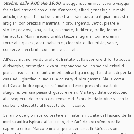
ottobre, dalle 9.00 alle 19.00
,
e suggerisce un incantevole viaggio
fra saloni arredati con quadri d’antenati, alberi genealogici e mobili
antichi, nei quali fanno bella mostra di sé maestri antiquari, maestri
artigiani con preziosi manufatti in oro, argento, vetro, pietre e
stoffe preziosi, lana, carta, cashmere, fildiferro, pelle, legno e
terracotta. Non mancano prelibatezze artigianali come cremini,
torte alla glassa, aceti balsamici, cioccolate, liquerizie, salse,
conserve e vin brulé con mela e cannella.
All’esterno, nel verde brolo delimitato dalla scorrere di lente acque
di risorgiva, prestigiosi vivaisti espongono bellissime collezioni di
piante insolite, rare, antiche ed abili artigiani oggetti ed arredi per la
casa ed il giardino in uno stile country di alta gamma. Nella corte
del Castello di Sopra, un raffinato catering presenta piatti di
stagione, per una pausa di gusto e relax. Visite guidate conducono
alla scoperta del borgo castrense e di Santa Maria in Vineis, con la
sua bella chiesetta affrescata del Trecento.
Saranno due giornate colorate e animate, arricchite dal fascino della
musica antica
ispirata all’autunno, che farà da sottofondo nella
cappella di San Marco e in altri punti dei castelli. Un’occasione