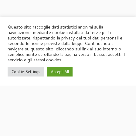
Questo sito raccoglie dati statistici anonimi sulla
navigazione, mediante cookie installati da terze parti
autorizzate, rispettando la privacy dei tuoi dati personali e
secondo le norme previste dalla legge. Continuando a
navigare su questo sito, cliccando sui link al suo interno o
semplicemente scrollando la pagina verso il basso, accetti il
·
© 2026
Agorà
·
Powered by
·
Designed con il
tema Customizr
·
servizio e gli stessi cookies.
Cookie Settings
Accept All
UFFICIO STAMPA
Agorà di Marina Tagliaferri
Via Matteotti 70, 34071 – Cormòns (GO)
P.IVA 00417590312
☏
Tel. +39 0481 62385
agora@studio-agora.it
Home
Chi siamo
Comunicati Stampa
Portfolio
Privacy
Cookie Policy