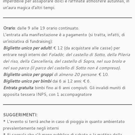
imperdibile per assaporare dolci e raffinate atmosfere autunnali, in
un’aura magica d’altri tempi.
Orario
: dalle 9 alle 19 orario continuato.
L’entrata alla manifestazione è a pagamento (si tratta, infatti, di
un’iniziativa di fundraising):
Biglietto unico per adulti
:
€ 12 (da acquistare alle casse) per
entrare negli interni del
Foladôr, del castello di Sotto, della Pileria
del riso, della Cancelleria, del castello di Sopra, nel suo brolo e
nel suo parco (il parco del castello di Sotto non è compreso).
Biglietto unico per gruppi
di almeno 20 persone
: € 10.
Biglietto unico per bimbi
dai 6 ai 12 anni: € 6.
Entrata gratuita
: bimbi fino ai 6 anni compiuti. Gli invalidi muniti di
apposita tessera INPS, con 1 accompagnatore
SUGGERIMENTI:
* L’evento si terrà anche in caso di pioggia in quanto ambientato
prevalentemente negli interni
* Si segnala che c’è meno pubblico di sabato o la mattina della