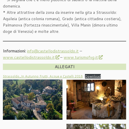
domenica.
* Altre attrattive della zona da inserire nella gita a Strassoldo:
Aquileia (antica colonia romana), Grado (antica cittadina costiera),
Palmanova (fortezza rinascimentale), Villa Manin (dimora ultimo
doge di Venezia) e molte altre.
Informazioni:
info@castellodistrassoldo.it
–
www.castellodistrassoldo.it
–
www.turismofvg.it
ALLEGATI
Strassoldo_In Autunno Frutti, Acque e Castelli 2018
Download