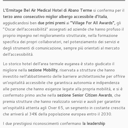
L’Ermitage Bel Air Medical Hotel di Abano Terme
si conferma per il
terzo anno consecutivo
miglior albergo accessibile d’Italia
,
aggiudicandosi ben
due primi premi
ai
“Village For All Awards”,
gli
“Oscar dell’accessibilità” assegnati ad aziende che hanno profuso il
proprio impegno nel miglioramento strutturale, nella formazione
specifica dei propri collaboratori, nel potenziamento dei servizi e
degli strumenti di comunicazione, sempre più orientati al mercato
dell’accessibilità.
Lo storico hotel dell’area termale euganea è stato giudicato il
migliore nella
sezione Mobility
, riservata a strutture che hanno
investito nell’abbattimento delle barriere architettoniche per offrire
un’ospitalità accessibile che garantisca autonomia e indipendenza
alle persone che hanno esigenze legate alla propria mobilità, e si è
confermato primo anche nella
sezione Senior Citizen Awards
, che
premia strutture che hanno realizzato servizi e ausili per garantire
un’ospitalità attenta agli Over 65, un segmento in costante crescita
che arriverà al 34% della popolazione europea entro il 2030.
I due prestigiosi riconoscimenti confermano
la leadership