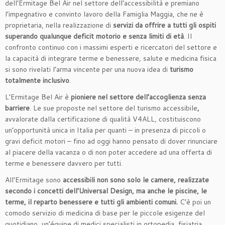
dell’Ermitage Bel Air nel settore dell’accessibilità e premiano
l’impegnativo e convinto lavoro della Famiglia Maggia, che ne è
proprietaria, nella realizzazione di
servizi da offrire a tutti gli ospiti
superando qualunque deficit motorio e senza limiti di età
. Il
confronto continuo con i massimi esperti e ricercatori del settore e
la capacità di integrare terme e benessere, salute e medicina fisica
si sono rivelati l’arma vincente per una nuova idea di
turismo
totalmente inclusivo
.
L’Ermitage Bel Air è
pioniere nel settore dell’accoglienza senza
barriere
. Le sue proposte nel settore del turismo accessibile
,
avvalorate dalla certificazione di qualità V4ALL, costituiscono
un’opportunità unica in Italia per quanti – in presenza di piccoli o
gravi deficit motori – fino ad oggi hanno pensato di dover rinunciare
al piacere della vacanza o di non poter accedere ad una offerta di
terme e benessere davvero per tutti.
All’Ermitage sono
accessibili non sono solo le camere, realizzate
secondo i concetti dell’Universal Design, ma anche le piscine, le
terme, il reparto benessere e tutti gli ambienti comuni.
C’è poi un
comodo servizio di medicina di base per le piccole esigenze del
quotidiano, un’équipe di medici specialisti in ortopedia, fisiatria,