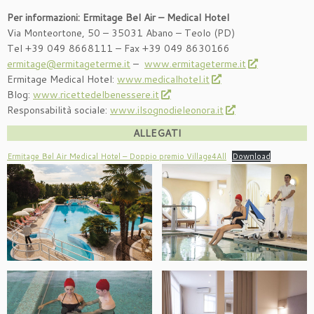
Per informazioni: Ermitage Bel Air – Medical Hotel
Via Monteortone, 50 – 35031 Abano – Teolo (PD)
Tel +39 049 8668111 – Fax +39 049 8630166
ermitage@ermitageterme.it
–
www.ermitageterme.it
Ermitage Medical Hotel:
www.medicalhotel.it
Blog:
www.ricettedelbenessere.it
Responsabilità sociale:
www.ilsognodieleonora.it
ALLEGATI
Ermitage Bel Air Medical Hotel – Doppio premio Village4All
Download