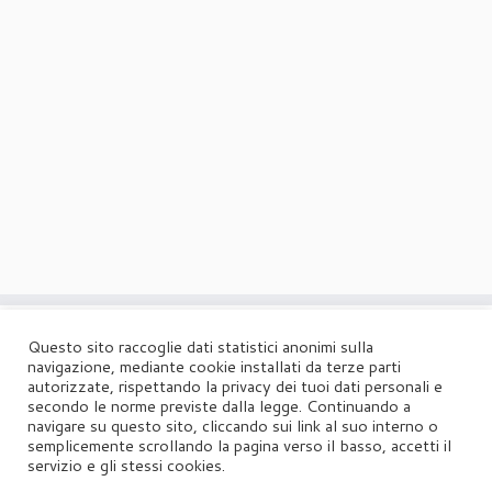
Questo sito raccoglie dati statistici anonimi sulla
navigazione, mediante cookie installati da terze parti
·
© 2026
Agorà
·
Powered by
·
Designed con il
tema Customizr
·
autorizzate, rispettando la privacy dei tuoi dati personali e
secondo le norme previste dalla legge. Continuando a
UFFICIO STAMPA
navigare su questo sito, cliccando sui link al suo interno o
semplicemente scrollando la pagina verso il basso, accetti il
Agorà di Marina Tagliaferri
servizio e gli stessi cookies.
Via Matteotti 70, 34071 – Cormòns (GO)