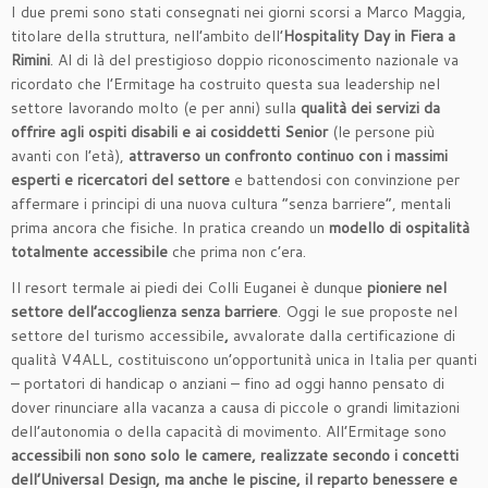
I due premi sono stati consegnati nei giorni scorsi a Marco Maggia,
titolare della struttura, nell’ambito dell’
Hospitality Day in Fiera a
Rimini
. Al di là del prestigioso doppio riconoscimento nazionale va
ricordato che l’Ermitage ha costruito questa sua leadership nel
settore lavorando molto (e per anni) sulla
qualità dei servizi da
offrire agli ospiti disabili e ai cosiddetti Senior
(le persone più
avanti con l’età),
attraverso un confronto continuo con i massimi
esperti e ricercatori del settore
e battendosi con convinzione per
affermare i principi di una nuova cultura “senza barriere”, mentali
prima ancora che fisiche. In pratica creando un
modello di ospitalità
totalmente accessibile
che prima non c’era.
Il resort termale ai piedi dei Colli Euganei è dunque
pioniere nel
settore dell’accoglienza senza barriere
. Oggi le sue proposte nel
settore del turismo accessibile
,
avvalorate dalla certificazione di
qualità V4ALL, costituiscono un’opportunità unica in Italia per quanti
– portatori di handicap o anziani – fino ad oggi hanno pensato di
dover rinunciare alla vacanza a causa di piccole o grandi limitazioni
dell’autonomia o della capacità di movimento. All’Ermitage sono
accessibili non sono solo le camere, realizzate secondo i concetti
dell’Universal Design, ma anche le piscine, il reparto benessere e