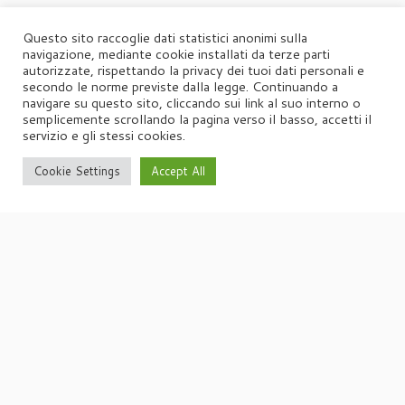
Questo sito raccoglie dati statistici anonimi sulla
navigazione, mediante cookie installati da terze parti
autorizzate, rispettando la privacy dei tuoi dati personali e
secondo le norme previste dalla legge. Continuando a
navigare su questo sito, cliccando sui link al suo interno o
semplicemente scrollando la pagina verso il basso, accetti il
servizio e gli stessi cookies.
Cookie Settings
Accept All
·
© 2026
Agorà
·
Powered by
·
Designed con il
tema Customizr
·
UFFICIO STAMPA
Agorà di Marina Tagliaferri
Via Matteotti 70, 34071 – Cormòns (GO)
P.IVA 00417590312
☏
Tel. +39 0481 62385
agora@studio-agora.it
Home
Chi siamo
Comunicati Stampa
Portfolio
Privacy
Cookie Policy