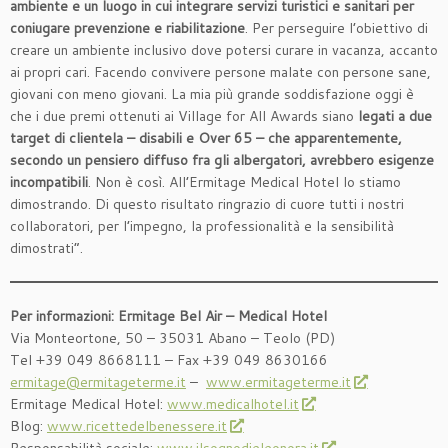
ambiente e un luogo in cui integrare servizi turistici e sanitari per
coniugare prevenzione e riabilitazione
. Per perseguire l’obiettivo di
creare un ambiente inclusivo dove potersi curare in vacanza, accanto
ai propri cari. Facendo convivere persone malate con persone sane,
giovani con meno giovani. La mia più grande soddisfazione oggi è
che i due premi ottenuti ai Village for All Awards siano
legati a due
target di clientela – disabili e Over 65 – che apparentemente,
secondo un pensiero diffuso fra gli albergatori, avrebbero esigenze
incompatibili
. Non è così. All’Ermitage Medical Hotel lo stiamo
dimostrando. Di questo risultato ringrazio di cuore tutti i nostri
collaboratori, per l’impegno, la professionalità e la sensibilità
dimostrati”.
Per informazioni: Ermitage Bel Air – Medical Hotel
Via Monteortone, 50 – 35031 Abano – Teolo (PD)
Tel +39 049 8668111 – Fax +39 049 8630166
ermitage@ermitageterme.it
–
www.ermitageterme.it
Ermitage Medical Hotel:
www.medicalhotel.it
Blog:
www.ricettedelbenessere.it