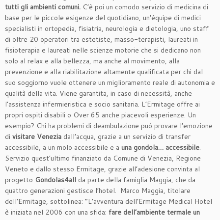
tutti gli ambienti comuni.
C’è poi un comodo servizio di medicina di
base per le piccole esigenze del quotidiano, un’équipe di medici
specialisti in ortopedia, fisiatria, neurologia e dietologia, uno staff
di oltre 20 operatori tra estetiste, masso-terapisti, laureati in
fisioterapia e laureati nelle scienze motorie che si dedicano non
solo al relax e alla bellezza, ma anche al movimento, alla
prevenzione e alla riabilitazione altamente qualificata per chi dal
suo soggiorno vuole ottenere un miglioramento reale di autonomia e
qualità della vita. Viene garantita, in caso di necessità, anche
l’assistenza infermieristica e socio sanitaria. L’Ermitage offre ai
propri ospiti disabili o Over 65 anche piacevoli esperienze. Un
esempio? Chi ha problemi di deambulazione può provare l’emozione
di
visitare Venezia
dall’acqua, grazie a un servizio di transfer
accessibile, a un molo accessibile e a
una gondola… accessibile
.
Servizio quest’ultimo finanziato da Comune di Venezia, Regione
Veneto e dallo stesso Ermitage, grazie all’adesione convinta al
progetto
Gondolas4all
da parte della famiglia Maggia, che da
quattro generazioni gestisce l’hotel. Marco Maggia, titolare
dell’Ermitage, sottolinea: “L’avventura dell’Ermitage Medical Hotel
è iniziata nel 2006 con una sfida:
fare dell’ambiente termale un