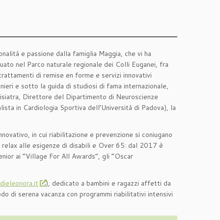
alità e passione dalla famiglia Maggia, che vi ha
tuato nel Parco naturale regionale dei Colli Euganei, fra
rattamenti di remise en forme e servizi innovativi
nieri e sotto la guida di studiosi di fama internazionale,
isiatra, Direttore del Dipartimento di Neuroscienze
lista in Cardiologia Sportiva dell’Università di Padova), la
ovativo, in cui riabilitazione e prevenzione si coniugano
e relax alle esigenze di disabili e Over 65: dal 2017 è
Senior ai “Village For All Awards”, gli “Oscar
ieleonora.it
), dedicato a bambini e ragazzi affetti da
odo di serena vacanza con programmi riabilitativi intensivi