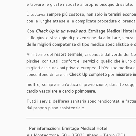
e trovare le giuste risposte al proprio bisogno di salute.
È tuttavia
sempre più costoso, non solo in termini economi
con le lunghe attese e le complicate procedure di preno
Con
Check Up in un week end
,
Ermitage Medical Hotel 
sulle giuste strategie di prevenzione da adottare, senza r
delle migliori competenze di tipo medico specialistico e d
All’interno del
resort termale
, circondati dal verde dei Co
piscine, con tutti i confort e i servizi di quello che è un
migliori assicurazioni private europee. Un’équipe medica c
consentono di fare un
Check Up completo
per
misurare i
Inoltre, sempre in un’ottica di prevenzione, durante sogg
cardio vascolare e cardio polmonare
.
Tutti i servizi dell’area sanitaria sono rendicontati e fattu
dal proprio piano assistenziale.
•
Per informazioni: Ermitage Medical Hotel
Via Monteortone, 50 – 35031 Abano – Teolo (PD)