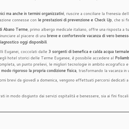
ci ma anche in termini organizzativi
, riuscire a conciliare la frenesia de
tazione connesse con
le prestazioni di prevenzione e Check Up
, che si 
di Abano Terme
, primo albergo medicale italiano, offre una risposta a t
inunciare al piacere di una
breve e confortevole vacanza di vero beness
iagnostico oggi disponibili
.
lli Euganei, coccolati dalle
3 sorgenti di benefica e calda acqua termale
o degli hotel storici delle Terme Euganee, è possibile accedere al
Poliamb
ompleta, un punto prelievi, le migliori tecnologie in ambito ecografico e
n modo rigoroso la propria condizione fisica
, trasformando la vacanza in
iorni brevi da giovedì a domenica, vengono effettuati percorsi dedicati 
rati in modo disgiunto dai servizi ospitalità e benessere, sia ai fini fisca