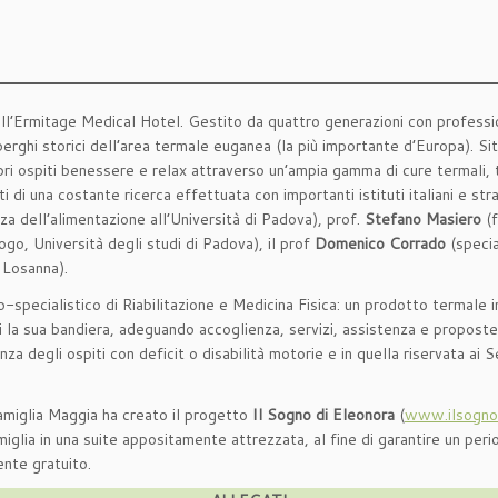
’Ermitage Medical Hotel. Gestito da quattro generazioni con profession
berghi storici dell’area termale euganea (la più importante d’Europa). Si
ri ospiti benessere e relax attraverso un’ampia gamma di cure termali, t
 di una costante ricerca effettuata con importanti istituti italiani e stra
za dell’alimentazione all’Università di Padova), prof.
Stefano Masiero
(f
go, Università degli studi di Padova), il prof
Domenico Corrado
(specia
Losanna).
ecialistico di Riabilitazione e Medicina Fisica: un prodotto termale inn
iti la sua bandiera, adeguando accoglienza, servizi, assistenza e propost
nza degli ospiti con deficit o disabilità motorie e in quella riservata ai 
famiglia Maggia ha creato il progetto
Il Sogno di Eleonora
(
www.ilsognod
miglia in una suite appositamente attrezzata, al fine di garantire un peri
ente gratuito.