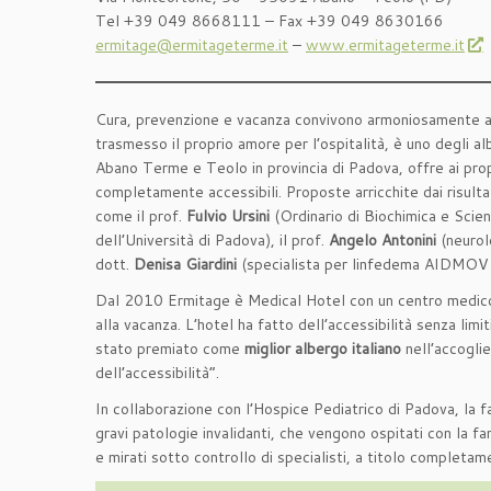
Tel +39 049 8668111 – Fax +39 049 8630166
ermitage@ermitageterme.it
–
www.ermitageterme.it
Cura, prevenzione e vacanza convivono armoniosamente all
trasmesso il proprio amore per l’ospitalità, è uno degli al
Abano Terme e Teolo in provincia di Padova, offre ai prop
completamente accessibili. Proposte arricchite dai risultati
come il prof.
Fulvio Ursini
(Ordinario di Biochimica e Scien
dell’Università di Padova), il prof.
Angelo Antonini
(neurolo
dott.
Denisa Giardini
(specialista per linfedema AIDMOV 
Dal 2010 Ermitage è Medical Hotel con un centro medico-sp
alla vacanza. L’hotel ha fatto dell’accessibilità senza lim
stato premiato come
miglior albergo italiano
nell’accoglie
dell’accessibilità”.
In collaborazione con l’Hospice Pediatrico di Padova, la 
gravi patologie invalidanti, che vengono ospitati con la fa
e mirati sotto controllo di specialisti, a titolo completam