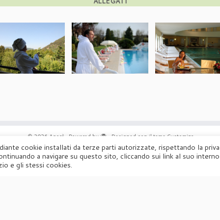
ALLEGATI
·
© 2026
Agorà
·
Powered by
·
Designed con il
tema Customizr
·
diante cookie installati da terze parti autorizzate, rispettando la priv
ontinuando a navigare su questo sito, cliccando sui link al suo interno
UFFICIO STAMPA
io e gli stessi cookies.
Agorà di Marina Tagliaferri
Via Matteotti 70, 34071 – Cormòns (GO)
P.IVA 00417590312
☏
Tel. +39 0481 62385