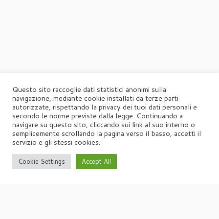
Questo sito raccoglie dati statistici anonimi sulla
navigazione, mediante cookie installati da terze parti
autorizzate, rispettando la privacy dei tuoi dati personali e
secondo le norme previste dalla legge. Continuando a
navigare su questo sito, cliccando sui link al suo interno o
semplicemente scrollando la pagina verso il basso, accetti il
servizio e gli stessi cookies.
Cookie Settings
Accept All
·
© 2026
Agorà
·
Powered by
·
Designed con il
tema Customizr
·
UFFICIO STAMPA
Agorà di Marina Tagliaferri
Via Matteotti 70, 34071 – Cormòns (GO)