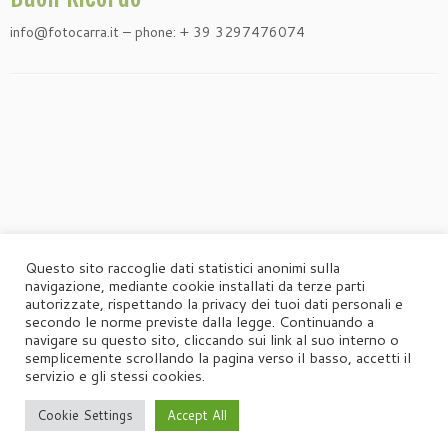
info@fotocarra.it – phone: + 39 3297476074
Questo sito raccoglie dati statistici anonimi sulla
navigazione, mediante cookie installati da terze parti
autorizzate, rispettando la privacy dei tuoi dati personali e
secondo le norme previste dalla legge. Continuando a
navigare su questo sito, cliccando sui link al suo interno o
semplicemente scrollando la pagina verso il basso, accetti il
servizio e gli stessi cookies.
Cookie Settings
Accept All
·
© 2026
Agorà
·
Powered by
·
Designed con il
tema Customizr
·