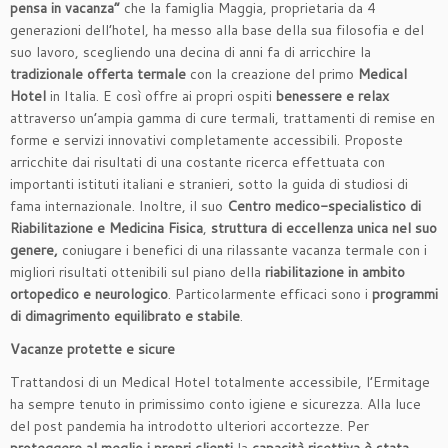
pensa in vacanza
”
che la famiglia Maggia, proprietaria da 4
generazioni dell’hotel, ha messo alla base della sua filosofia e del
suo lavoro, scegliendo una decina di anni fa di arricchire la
tradizionale offerta termale
con la creazione del primo
Medical
Hotel
in Italia. E così offre ai propri ospiti
benessere e relax
attraverso un’ampia gamma di cure termali, trattamenti di remise en
forme e servizi innovativi completamente accessibili. Proposte
arricchite dai risultati di una costante ricerca effettuata con
importanti istituti italiani e stranieri, sotto la guida di studiosi di
fama internazionale. Inoltre, il suo
Centro medico-specialistico
di
Riabilitazione e Medicina Fisica
,
struttura di eccellenza unica nel suo
genere,
coniugare i benefici di una rilassante vacanza termale con i
migliori risultati ottenibili sul piano della
riabilitazione in ambito
ortopedico e neurologico
. Particolarmente efficaci sono i
programmi
di
dimagrimento equilibrato e stabile
.
Vacanze protette e sicure
Trattandosi di un Medical Hotel totalmente accessibile, l’Ermitage
ha sempre tenuto in primissimo conto igiene e sicurezza. Alla luce
del post pandemia ha introdotto ulteriori accortezze. Per