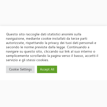
Questo sito raccoglie dati statistici anonimi sulla
navigazione, mediante cookie installati da terze parti
autorizzate, rispettando la privacy dei tuoi dati personali e
secondo le norme previste dalla legge. Continuando a
navigare su questo sito, cliccando sui link al suo interno o
semplicemente scrollando la pagina verso il basso, accetti il
servizio e gli stessi cookies.
Cookie Settings
Accept All
·
© 2026
Agorà
·
Powered by
·
Designed con il
tema Customizr
·
UFFICIO STAMPA
Agorà di Marina Tagliaferri
Via Matteotti 70, 34071 – Cormòns (GO)
P.IVA 00417590312