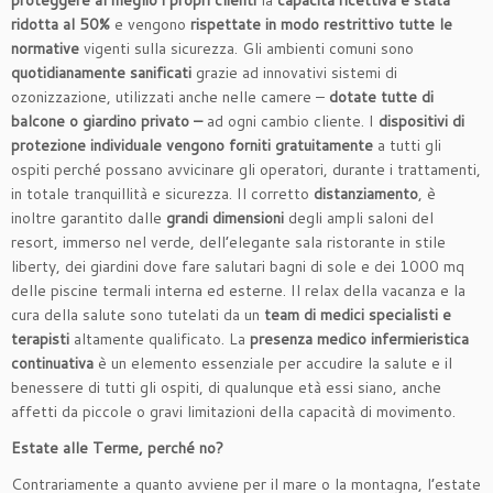
proteggere al meglio i propri clienti
la
capacità ricettiva è stata
ridotta al 50%
e vengono
rispettate in modo restrittivo tutte le
normative
vigenti sulla sicurezza. Gli ambienti comuni sono
quotidianamente sanificati
grazie ad innovativi sistemi di
ozonizzazione, utilizzati anche nelle camere –
dotate tutte di
balcone o giardino privato –
ad ogni cambio cliente. I
dispositivi di
protezione individuale vengono forniti gratuitamente
a tutti gli
ospiti perché possano avvicinare gli operatori, durante i trattamenti,
in totale tranquillità e sicurezza. Il corretto
distanziamento
, è
inoltre garantito dalle
grandi dimensioni
degli ampli saloni del
resort, immerso nel verde, dell’elegante sala ristorante in stile
liberty, dei giardini dove fare salutari bagni di sole e dei 1000 mq
delle piscine termali interna ed esterne. Il relax della vacanza e la
cura della salute sono tutelati da un
team di medici specialisti e
terapisti
altamente qualificato. La
presenza medico infermieristica
continuativa
è un elemento essenziale per accudire la salute e il
benessere di tutti gli ospiti, di qualunque età essi siano, anche
affetti da piccole o gravi limitazioni della capacità di movimento.
Estate alle Terme, perché no?
Contrariamente a quanto avviene per il mare o la montagna, l’estate