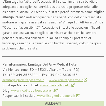
L’Ermitage ha fatto dell’accessibilità senza limiti la sua bandiera,
adeguando accoglienza, servizi, assistenza e proposte relax alle
esigenze di disabili e Over 65: è stato perciò premiato come
miglior
albergo italiano
nell’accoglienza degli ospiti con deficit o disabilità
motorie e in quella riservata ai Senior ai“Village For All Awards”, gli
“Oscar dell’accessibilità”. Accessibile in tutte le accezioni, l’hotel
garantisce una vacanza tagliata su misura anche a chi ha sempre
pensato di dovervi rinunciare, quali ad esempio i portatori di
handicap, i senior e le famiglie con bambini speciali, colpiti da gravi
problematiche di salute.
Per informazioni: Ermitage Bel Air – Medical Hotel
Via Monteortone, 50 – 35031 Abano – Teolo (PD)
Tel +39 049 8668111 – Fax +39 049 8630166
ermitage@ermitageterme.it
–
www.ermitageterme.it
Ermitage Medical Hotel:
www.medicalhotel.it
Blog:
www.ricettedelbenessere.it
Responsabilità sociale:
www.ilsognodieleonora.it
ALLEGATI