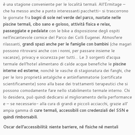
è una stagione conveniente per le località termali. All’Ermitage –
che ha messo anche a punto interessanti pacchetti- si trascorrono
le giornate fra
bagni di sole nel verde del parco, nuotate nelle
piscine termali, cibo sano e goloso, attività fisica e relax,
passeggiate e pedalate
con le bike a disposizione degli ospiti
nell’incantevole cornice del Parco dei Colli Eugenei. Atmosfere
rilassanti,
grandi spazi anche per le famiglie con bambini
(che magari
possono ritrovarsi anche con i nonni, per passare insieme le
vacanze), privacy e sicurezza per tutti… Le 3 sorgenti d’acqua
termale dell’hotel alimentano di calde acque benefiche le
piscine
interne ed esterne
, nonchè le vasche di stagionatura dei fanghi, che
per le loro proprietà antalgiche e antiinfiammatorie (certificate
scientificamente) sono alla base dei trattamenti terapeutici che si
possono comodamente fare nello stabilimento termale interno. Chi
lo desidera, può quindi dedicarsi al miglioramento della performance
e – se necessario- alla cura di grandi e piccoli acciacchi, grazie all’
ampia gamma di
cure termali, accessibili con credenziali del SSN e
quindi rimborsabili.
Oscar dell’accessibilità: niente barriere, né fisiche né mentali