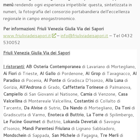
menù
rendendo ogni esperienza irripetibile: questa, sintetizzata in
numeri, la fotografia del consorzio portabandiera dell’eccellenza
regionale in campo enogastronomico.
Per informazioni: Friuli Venezia Giulia Via dei Sapori
www.friuliviadeisapori.it
–
info@friuliviadeisapori.it
– Tel 0432
530052
Friuli Venezia Giulia Via dei Sapori
I ristoranti:
AB Osteria Contemporanea
di Lavariano di Mortegliano,
Ai Fiori
di Trieste,
Al Gallo
di Pordenone,
Al Grop
di Tavagnacco,
Al
Paradiso
di Pocenia,
Al Ponte
di Gradisca D’Isonzo,
Alla Luna
di
Gorizia,
All’Androna
di Grado,
Caffetteria Torinese
di Palmanova,
Campiello
di San Giovanni al Natisone,
Carnia
di Venzone,
Casa
Valcellina
di Montereale Valcellina,
Costantini
di Collalto di
Tarcento,
Da Alvise
di Sutrio,
Da Nando
di Mortegliano,
Da Toni
di
Gradiscutta di Varmo,
Enoteca di Buttrio
,
La Torre
di Spilimbergo,
Le Fucine Gourmet
di Buttrio,
Lokanda Devetak
di Savogna
d’Isonzo,
Mandi Parentesi Friulana
di Lignano Sabbiadoro,
Mondschein
di Sappada,
San Michele
di Fagagna,
Tre Merli
di