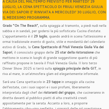
A CAUSA DEL MALTEMPO PREVISTO PER MARTEDI’ 29
LUGLIO, LA CENA SPETTACOLO DI FRIULI VENEZIA GIULIA
VIA DEI SAPORI E’ RINVIATA A MERCOLEDI’ 30 LUGLIO, CON
IL MEDESIMO PROGRAMMA.
Grado “On The Beach”,
sulla spiaggia al tramonto, a piedi nudi nella
sabbia o in sandali, per godersi la più sofisticata Cucina d’estate.
L’appuntamento è il
29 luglio
, quando andrà in scena l’attesissimo e
ormai tradizionale evento di gusto, stile e mondanità del calendario
estivo di Grado, la
Cena Spettacolo di Friuli Venezia Giulia Via dei
Sapori
, il conosciuto gruppo delle
25 star della ristorazione
che
mettono in scena in luoghi di grande suggestione quanto di più
raffinato propone in tavola il Friuli Venezia Giulia. Il loro terzo
Dinner Show 2025 si terrà sulla
spiaggia principale della GIT
, in
riva al mare, in un’atmosfera glam ed elegantemente informale.
Sarà una Cena spettacolo in
23
tappe
in omaggio alla cucina
dell’estate, con i suoi sapori e i suoi profumi, liberamente
interpretata dagli chef dei
ristoranti del gruppo
, che cucineranno in
diretta davanti al pubblico piatti di alta creatività creati
appositamente per la serata. Accanto a loro, a proporre
l’abbinamento cibo-vino perfetto, i vignaioli delle più prestigiose