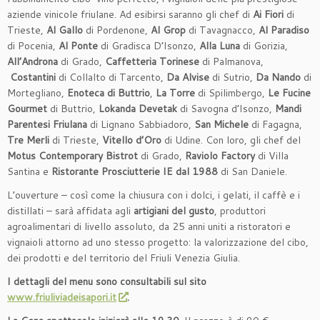
aziende vinicole friulane. Ad esibirsi saranno gli chef di
Ai Fiori
di
Trieste,
Al Gallo
di Pordenone,
Al Grop
di Tavagnacco,
Al Paradiso
di Pocenia,
Al Ponte
di Gradisca D’Isonzo,
Alla Luna
di Gorizia,
All’Androna
di Grado,
Caffetteria Torinese
di Palmanova,
Costantini
di Collalto di Tarcento,
Da Alvise
di Sutrio,
Da Nando
di
Mortegliano,
Enoteca di Buttrio
,
La Torre
di Spilimbergo,
Le Fucine
Gourmet
di Buttrio,
Lokanda Devetak
di Savogna d’Isonzo,
Mandi
Parentesi Friulana
di Lignano Sabbiadoro,
San Michele
di Fagagna,
Tre Merli
di Trieste,
Vitello d’Oro
di Udine. Con loro, gli chef del
Motus Contemporary Bistrot
di Grado,
Raviolo Factory
di Villa
Santina e
Ristorante Prosciutterie IE dal 1988
di San Daniele.
L’ouverture – così come la chiusura con i dolci, i gelati, il caffè e i
distillati – sarà affidata agli
artigiani del gusto
, produttori
agroalimentari di livello assoluto, da 25 anni uniti a ristoratori e
vignaioli attorno ad uno stesso progetto: la valorizzazione del cibo,
dei prodotti e del territorio del Friuli Venezia Giulia.
I dettagli del menu sono consultabili sul sito
www.friuliviadeisapori.it
.