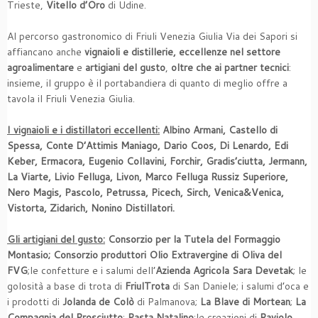
Trieste,
Vitello d’Oro
di Udine.
Al percorso gastronomico di Friuli Venezia Giulia Via dei Sapori si
affiancano anche
vignaioli e distillerie, eccellenze nel settore
agroalimentare
e
artigiani del gusto
,
oltre che ai partner tecnici
:
insieme, il gruppo è il portabandiera di quanto di meglio offre a
tavola il Friuli Venezia Giulia.
I vignaioli e i distillatori eccellenti:
Albino Armani, Castello di
Spessa, Conte D’Attimis Maniago, Dario Coos, Di Lenardo, Edi
Keber, Ermacora, Eugenio Collavini, Forchir, Gradis’ciutta, Jermann,
La Viarte, Livio Felluga, Livon, Marco Felluga Russiz Superiore,
Nero Magis, Pascolo, Petrussa, Picech, Sirch, Venica&Venica,
Vistorta, Zidarich, Nonino Distillatori.
Gli artigiani del gusto:
Consorzio per la Tutela del Formaggio
Montasio;
Consorzio produttori Olio Extravergine di Oliva del
FVG
;le confetture e i salumi dell’
Azienda Agricola Sara Devetak
; le
golosità a base di trota di
FriulTrota
di San Daniele; i salumi d’oca e
i prodotti di
Jolanda de Colò
di Palmanova;
La Blave di Mortean
;
La
Compagnia del Prosciutto
;
Pasta Natalino
;le creazioni di
Raviolo