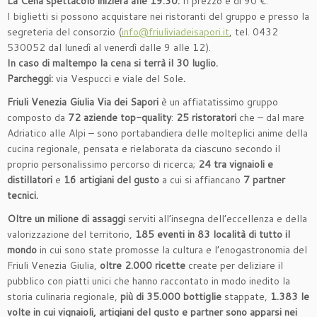
La Cena spettacolo inizierà alle
19.30.
Il prezzo è di 90 €.
I biglietti si possono acquistare nei ristoranti del gruppo e presso la
segreteria del consorzio (
info@friuliviadeisapori.it
, tel. 0432
530052 dal lunedì al venerdì dalle 9 alle 12).
In caso di maltempo la cena si terrà il 30 luglio.
Parcheggi:
via Vespucci e viale del Sole
.
Friuli Venezia Giulia Via dei Sapori
è un affiatatissimo gruppo
composto da
72 aziende top-quality
:
25 ristoratori
che – dal mare
Adriatico alle Alpi – sono portabandiera delle molteplici anime della
cucina regionale, pensata e rielaborata da ciascuno secondo il
proprio personalissimo percorso di ricerca;
24 tra vignaioli e
distillatori
e
16 artigiani del gusto
a cui si affiancano
7 partner
tecnici.
Oltre un milione di assaggi
serviti all’insegna dell’eccellenza e della
valorizzazione del territorio,
185 eventi in 83 località di tutto il
mondo
in cui sono state promosse la cultura e l’enogastronomia del
Friuli Venezia Giulia,
oltre 2.000 ricette
create per deliziare il
pubblico con piatti unici che hanno raccontato in modo inedito la
storia culinaria regionale,
più di 35.000 bottiglie
stappate,
1.383 le
volte in cui vignaioli, artigiani del gusto e partner sono apparsi nei