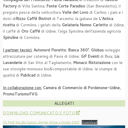
Factory
di Villa Santina;
Fonte Corte Paradiso
(San Benedetto); il
pregiato pesce della vallicoltura
Valle del Lovo
di Carlino; i pani e i
dolci di
Rizzo Caffè Bistrot
di Tarcento; la gubana de
L’Antica
ricetta
di Cormòns; i gelati della
Gelateria Nonno Carletto
di Udine;
il caffè di
Oro Caffè
di Udine; l’alga Spirulina dell’azienda agricola
Spiruline
di Cormòns.
I partner tecnici:
Autonord Fioretto
;
Banca 360°
;
Globus
noleggio
attrezzature per catering di Pavia di Udine;
GP Eventi
di Buia;
Lis
Lavanderie
di San Vito al Tagliamento;
Monaco Ristorazione
con le
sue stoviglie monouso bio&compostabile di Udine; le stampe di
qualità di
Publicad
di Udine
.
In collaborazione con:
Camera di Commercio di Pordenone-Udine,
PromoTurismoFVG
.
ALLEGATI
DOWNLOAD COMUNICATO E FOTO
CS FVG Via dei Sapori_Dinner Show a Grado 2025
Download