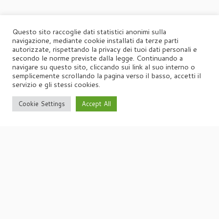
Questo sito raccoglie dati statistici anonimi sulla
navigazione, mediante cookie installati da terze parti
autorizzate, rispettando la privacy dei tuoi dati personali e
secondo le norme previste dalla legge. Continuando a
navigare su questo sito, cliccando sui link al suo interno o
semplicemente scrollando la pagina verso il basso, accetti il
servizio e gli stessi cookies.
Cookie Settings
Accept All
·
© 2026
Agorà
·
Powered by
·
Designed con il
tema Customizr
·
UFFICIO STAMPA
Agorà di Marina Tagliaferri
Via Matteotti 70, 34071 – Cormòns (GO)
P.IVA 00417590312
☏
Tel. +39 0481 62385
agora@studio-agora.it
Home
Chi siamo
Comunicati Stampa
Portfolio