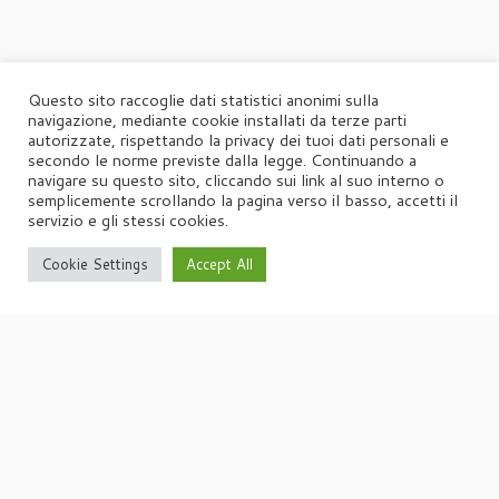
Questo sito raccoglie dati statistici anonimi sulla
navigazione, mediante cookie installati da terze parti
autorizzate, rispettando la privacy dei tuoi dati personali e
secondo le norme previste dalla legge. Continuando a
navigare su questo sito, cliccando sui link al suo interno o
semplicemente scrollando la pagina verso il basso, accetti il
servizio e gli stessi cookies.
Cookie Settings
Accept All
·
© 2026
Agorà
·
Powered by
·
Designed con il
tema Customizr
·
UFFICIO STAMPA
Agorà di Marina Tagliaferri
Via Matteotti 70, 34071 – Cormòns (GO)
P.IVA 00417590312
☏
Tel. +39 0481 62385
agora@studio-agora.it