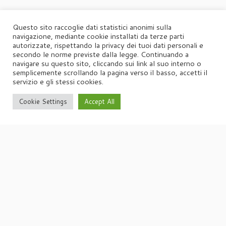
Questo sito raccoglie dati statistici anonimi sulla
navigazione, mediante cookie installati da terze parti
autorizzate, rispettando la privacy dei tuoi dati personali e
secondo le norme previste dalla legge. Continuando a
navigare su questo sito, cliccando sui link al suo interno o
semplicemente scrollando la pagina verso il basso, accetti il
servizio e gli stessi cookies.
Cookie Settings
Accept All
·
© 2026
Agorà
·
Powered by
·
Designed con il
tema Customizr
·
UFFICIO STAMPA
Agorà di Marina Tagliaferri
Via Matteotti 70, 34071 – Cormòns (GO)
P.IVA 00417590312
☏
Tel. +39 0481 62385
agora@studio-agora.it
Home
Chi siamo
Comunicati Stampa
Portfolio