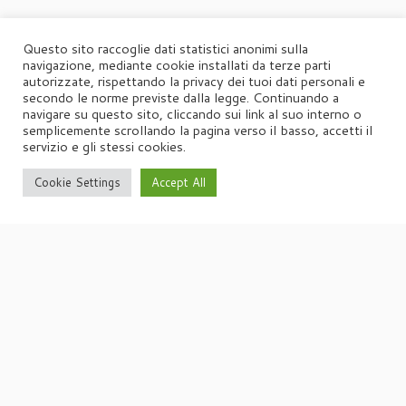
Questo sito raccoglie dati statistici anonimi sulla
navigazione, mediante cookie installati da terze parti
autorizzate, rispettando la privacy dei tuoi dati personali e
secondo le norme previste dalla legge. Continuando a
navigare su questo sito, cliccando sui link al suo interno o
semplicemente scrollando la pagina verso il basso, accetti il
servizio e gli stessi cookies.
Cookie Settings
Accept All
·
© 2026
Agorà
·
Powered by
·
Designed con il
tema Customizr
·
UFFICIO STAMPA
Agorà di Marina Tagliaferri
Via Matteotti 70, 34071 – Cormòns (GO)
P.IVA 00417590312
☏
Tel. +39 0481 62385
agora@studio-agora.it
Home
Chi siamo
Comunicati Stampa
Portfolio