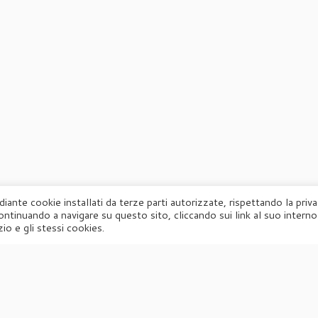
diante cookie installati da terze parti autorizzate, rispettando la priv
ontinuando a navigare su questo sito, cliccando sui link al suo interno
·
© 2026
Agorà
·
Powered by
·
Designed con il
tema Customizr
·
io e gli stessi cookies.
UFFICIO STAMPA
Agorà di Marina Tagliaferri
Via Matteotti 70, 34071 – Cormòns (GO)
P.IVA 00417590312