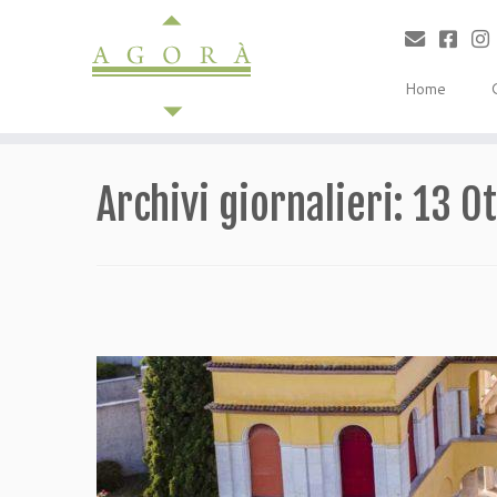
Passa
al
contenuto
Home
Archivi giornalieri:
13 O