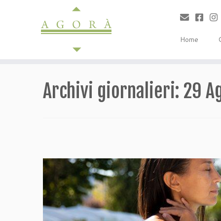
Passa
al
contenuto
Home
Archivi giornalieri:
29 A