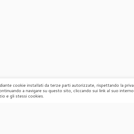
diante cookie installati da terze parti autorizzate, rispettando la priv
ontinuando a navigare su questo sito, cliccando sui link al suo interno
·
© 2026
Agorà
·
Powered by
·
Designed con il
tema Customizr
·
io e gli stessi cookies.
UFFICIO STAMPA
Agorà di Marina Tagliaferri
Via Matteotti 70, 34071 – Cormòns (GO)
P.IVA 00417590312