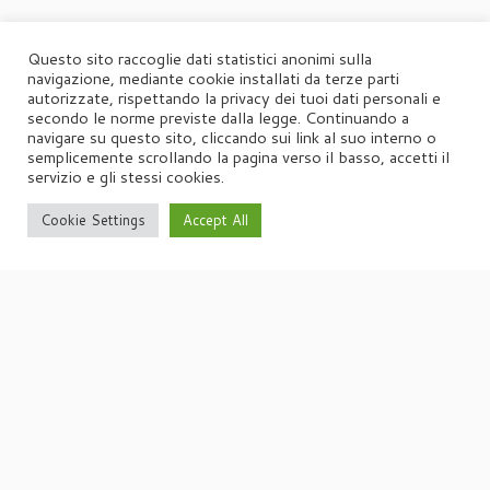
Questo sito raccoglie dati statistici anonimi sulla
navigazione, mediante cookie installati da terze parti
autorizzate, rispettando la privacy dei tuoi dati personali e
secondo le norme previste dalla legge. Continuando a
navigare su questo sito, cliccando sui link al suo interno o
semplicemente scrollando la pagina verso il basso, accetti il
servizio e gli stessi cookies.
Cookie Settings
Accept All
·
© 2026
Agorà
·
Powered by
·
Designed con il
tema Customizr
·
UFFICIO STAMPA
Agorà di Marina Tagliaferri
Via Matteotti 70, 34071 – Cormòns (GO)
P.IVA 00417590312
☏
Tel. +39 0481 62385
agora@studio-agora.it
Home
Chi siamo
Comunicati Stampa
Portfolio