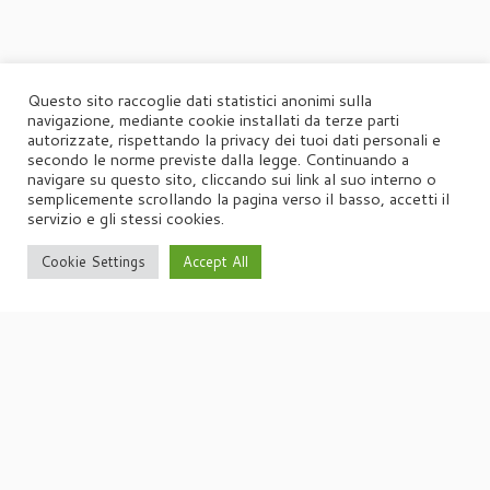
Questo sito raccoglie dati statistici anonimi sulla
navigazione, mediante cookie installati da terze parti
autorizzate, rispettando la privacy dei tuoi dati personali e
secondo le norme previste dalla legge. Continuando a
navigare su questo sito, cliccando sui link al suo interno o
semplicemente scrollando la pagina verso il basso, accetti il
servizio e gli stessi cookies.
Cookie Settings
Accept All
·
© 2026
Agorà
·
Powered by
·
Designed con il
tema Customizr
·
UFFICIO STAMPA
Agorà di Marina Tagliaferri
Via Matteotti 70, 34071 – Cormòns (GO)
P.IVA 00417590312
☏
Tel. +39 0481 62385
agora@studio-agora.it