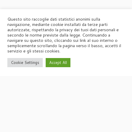
Questo sito raccoglie dati statistici anonimi sulla
navigazione, mediante cookie installati da terze parti
autorizzate, rispettando la privacy dei tuoi dati personali e
secondo le norme previste dalla legge. Continuando a
navigare su questo sito, cliccando sui link al suo interno o
semplicemente scrollando la pagina verso il basso, accetti il
servizio e gli stessi cookies.
Cookie Settings
Accept All
·
© 2026
Agorà
·
Powered by
·
Designed con il
tema Customizr
·
UFFICIO STAMPA
Agorà di Marina Tagliaferri
Via Matteotti 70, 34071 – Cormòns (GO)
P.IVA 00417590312
☏
Tel. +39 0481 62385
agora@studio-agora.it
Home
Chi siamo
Comunicati Stampa
Portfolio