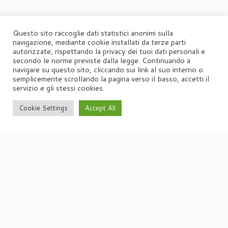
Questo sito raccoglie dati statistici anonimi sulla
navigazione, mediante cookie installati da terze parti
autorizzate, rispettando la privacy dei tuoi dati personali e
secondo le norme previste dalla legge. Continuando a
navigare su questo sito, cliccando sui link al suo interno o
semplicemente scrollando la pagina verso il basso, accetti il
servizio e gli stessi cookies.
Cookie Settings
Accept All
·
© 2026
Agorà
·
Powered by
·
Designed con il
tema Customizr
·
UFFICIO STAMPA
Agorà di Marina Tagliaferri
Via Matteotti 70, 34071 – Cormòns (GO)
P.IVA 00417590312
☏
Tel. +39 0481 62385
agora@studio-agora.it
Home
Chi siamo
Comunicati Stampa
Portfolio