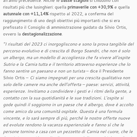
all’anno precedente. Anche le
basse stagioni
si chiudono con
risultati più che lusinghieri: quella
primaverile con +30,9%
e quella
autunnale con +11,14%
rispetto al 2022, a conferma del
raggiungimento di uno degli obiettivi più importanti che si era
prefissato il Consiglio di amministrazione guidato da Silvio Ortis,
ovvero la
destagionalizzazione
.
“
I risultati del 2023 ci inorgogliscono e sono la prova tangibile del
percorso evolutivo e di crescita di Borgo Soandri, che non è solo
un albergo, ma un modello di accoglienza che fa vivere all’ospite
Sutrio e la Carnia tutta e il territorio attraverso esperienze che lo
fanno sentire un paesano e non un turista
– dice il Presidente
Silvio Ortis –
Ci siamo impegnati per una crescita qualitativa non
solo delle camere ma anche dell’offerta – paese: servizi, attività,
esperienze. In
vitiamo a condividere i gesti e i ritmi della gente,
a
contatto con la sua quotidianità e le sue tradizioni. L’ospite si
gode quindi il soggiorno in un paese che è albergo, dove è accolto
come amico da una comunità ospitale. Questa è una formula
vincente, e lo sarà sempre di più, perché le nostre offerte nuove
ed evolute rendono la vacanza esperienziale e fanno sì che le
persone tornino a casa con un pezzetto di Carnia nel cuore, che le