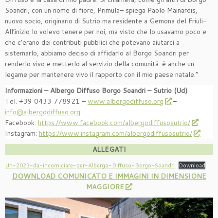
Soandri, con un nome di fiore, Primula– spiega Paolo Mainardis,
nuovo socio, originario di Sutrio ma residente a Gemona del Friuli-
All’inizio lo volevo tenere per noi, ma visto che lo usavamo poco e
che c’erano dei contributi pubblici che potevano aiutarci a
sistemarlo, abbiamo deciso di affidarlo al Borgo Soandri per
renderlo vivo e metterlo al servizio della comunità: è anche un
legame per mantenere vivo il rapporto con il mio paese natale.”
Informazioni – Albergo Diffuso Borgo Soandri
– Sutrio (Ud)
Tel. +39 0433 778921 –
www.albergodiffuso.org
–
info@albergodiffuso.org
Facebook:
https://www.facebook.com/albergodiffusosutrio/
Instagram:
https://www.instagram.com/albergodiffusosutrio/
ALLEGATI
Un-2023-da-incorniciare-per-Albergo-Diffuso-Borgo-Soandri
Download
DOWNLOAD COMUNICATO E IMMAGINI IN DIMENSIONE
MAGGIORE