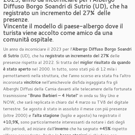
Diffuso Borgo Soandri di Sutrio (UD),
che ha
registrato un incremento del 27% delle
presenze
.
Vincente il modello di paese-albergo dove il
turista viene accolto
come amico da una
comunità ospitale
.
Un anno da incorniciare il 2023 per l’
Albergo Diffuso Borgo Soandri
di Sutrio
(UD), che ha
registrato un incremento del 27%
delle
presenze rispetto al 2022. Si tratta del
miglior risultato da quando
è stato aperto
nel 2000. In tutto, sono stati più di 12 mila i
pernottamenti nella struttura, che l’anno scorso era stata fra l’altro
incoronata
vincitrice
nell’amichevole disfida ingaggiata fra gli
Alberghi Diffusi della Carnia davanti alle telecamere della fortunata
trasmissione “
Bruno Barbieri – 4 Hotel
” in onda su Sky Uno e
NOW, che sarà replicata in chiaro dal 4 marzo su TV8 del digitale
terrestre. Se agosto è stato in assoluto il mese con più presenze
(oltre 2000) e
l’alta stagione
(luglio e agosto) ha registrato il
+10,9%,
sono particolarmente interessanti da notare i dati degli
altri periodi, ad iniziare dall’
inverno
che ha segnato
+45%
rispetto