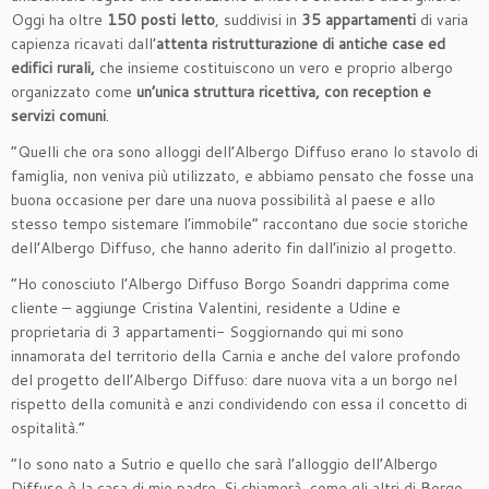
Oggi ha oltre
150 posti letto
, suddivisi in
35 appartamenti
di varia
capienza ricavati dall’
attenta ristrutturazione di antiche case ed
edifici rurali,
che insieme costituiscono un vero e proprio albergo
organizzato come
un’unica struttura ricettiva, con reception e
servizi comuni
.
“Quelli che ora sono alloggi dell’Albergo Diffuso erano lo stavolo di
famiglia, non veniva più utilizzato, e abbiamo pensato che fosse una
buona occasione per dare una nuova possibilità al paese e allo
stesso tempo sistemare l’immobile” raccontano due socie storiche
dell’Albergo Diffuso, che hanno aderito fin dall’inizio al progetto.
“Ho conosciuto l’Albergo Diffuso Borgo Soandri dapprima come
cliente – aggiunge Cristina Valentini, residente a Udine e
proprietaria di 3 appartamenti- Soggiornando qui mi sono
innamorata del territorio della Carnia e anche del valore profondo
del progetto dell’Albergo Diffuso: dare nuova vita a un borgo nel
rispetto della comunità e anzi condividendo con essa il concetto di
ospitalità.”
“Io sono nato a Sutrio e quello che sarà l’alloggio dell’Albergo
Diffuso è la casa di mio padre. Si chiamerà, come gli altri di Borgo