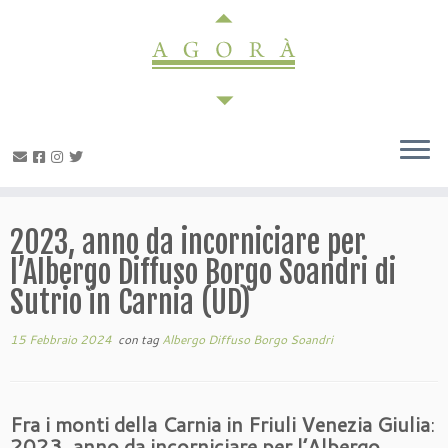
Passa
al
contenuto
2023, anno da incorniciare per
l’Albergo Diffuso Borgo Soandri di
Sutrio in Carnia (UD)
15 Febbraio 2024
con tag
Albergo Diffuso Borgo Soandri
Fra i monti della Carnia in Friuli Venezia Giulia
:
2023, anno da incorniciare
per l’Albergo