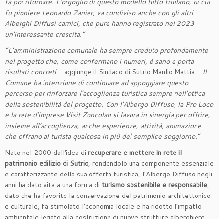
fa poi ritornare. L’orgoglio di questo modello tutto friulano, di cui
fu pioniere
Leonardo Zanier
, va condiviso anche con gli altri
Alberghi Diffusi carnici, che pure hanno registrato nel 2023
un’interessante crescita.”
“
L’amministrazione comunale ha sempre creduto profondamente
nel progetto che, come confermano i numeri, è sano e porta
risultati concreti
– aggiunge il Sindaco di Sutrio Manlio Mattia –
Il
Comune ha intenzione di continuare ad appoggiare questo
percorso per rinforzare l’accoglienza turistica sempre nell’ottica
della sostenibilità del progetto. Con l’Albergo Diffuso, la Pro Loco
e la rete d’imprese Visit Zoncolan si lavora in sinergia per offrire,
insieme all’accoglienza, anche esperienze, attività, animazione
che offrano al turista qualcosa in più del semplice soggiorno.”
Nato nel 2000 dall’idea di
recuperare e mettere in rete il
patrimonio edilizio di Sutrio
, rendendolo una componente essenziale
e caratterizzante della sua offerta turistica, l’Albergo Diffuso negli
anni ha dato vita a una forma di
turismo sostenibile e responsabile
,
dato che ha favorito la conservazione del patrimonio architettonico
e culturale, ha stimolato l’economia locale e ha ridotto l’impatto
ambientale legato alla costruzione di nuove strutture alberghiere.