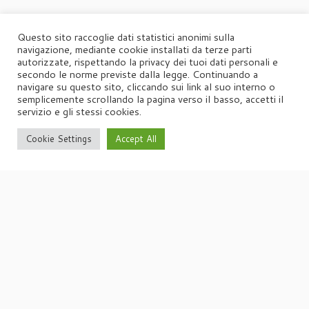
Questo sito raccoglie dati statistici anonimi sulla
navigazione, mediante cookie installati da terze parti
autorizzate, rispettando la privacy dei tuoi dati personali e
secondo le norme previste dalla legge. Continuando a
navigare su questo sito, cliccando sui link al suo interno o
semplicemente scrollando la pagina verso il basso, accetti il
servizio e gli stessi cookies.
Cookie Settings
Accept All
·
© 2026
Agorà
·
Powered by
·
Designed con il
tema Customizr
·
UFFICIO STAMPA
Agorà di Marina Tagliaferri
Via Matteotti 70, 34071 – Cormòns (GO)
P.IVA 00417590312
☏
Tel. +39 0481 62385
agora@studio-agora.it
Home
Chi siamo
Comunicati Stampa
Portfolio