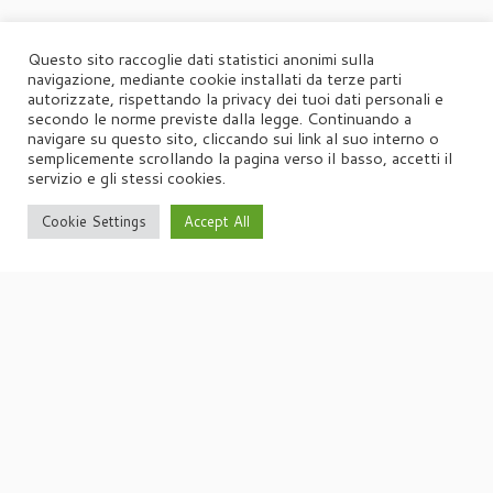
Questo sito raccoglie dati statistici anonimi sulla
navigazione, mediante cookie installati da terze parti
autorizzate, rispettando la privacy dei tuoi dati personali e
secondo le norme previste dalla legge. Continuando a
navigare su questo sito, cliccando sui link al suo interno o
semplicemente scrollando la pagina verso il basso, accetti il
servizio e gli stessi cookies.
Cookie Settings
Accept All
·
© 2026
Agorà
·
Powered by
·
Designed con il
tema Customizr
·
UFFICIO STAMPA
Agorà di Marina Tagliaferri
Via Matteotti 70, 34071 – Cormòns (GO)
P.IVA 00417590312
☏
Tel. +39 0481 62385
agora@studio-agora.it
Home
Chi siamo
Comunicati Stampa
Portfolio