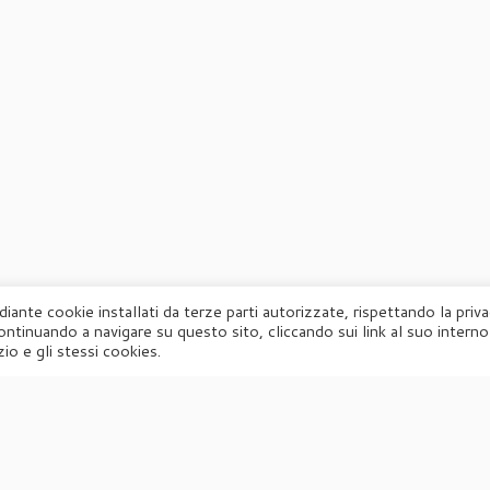
diante cookie installati da terze parti autorizzate, rispettando la priv
ontinuando a navigare su questo sito, cliccando sui link al suo interno
·
© 2026
Agorà
·
Powered by
·
Designed con il
tema Customizr
·
io e gli stessi cookies.
UFFICIO STAMPA
Agorà di Marina Tagliaferri
Via Matteotti 70, 34071 – Cormòns (GO)
P.IVA 00417590312