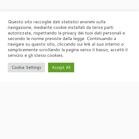
Questo sito raccoglie dati statistici anonimi sulla
navigazione, mediante cookie installati da terze parti
autorizzate, rispettando la privacy dei tuoi dati personali e
secondo le norme previste dalla legge. Continuando a
navigare su questo sito, cliccando sui link al suo interno o
semplicemente scrollando la pagina verso il basso, accetti il
servizio e gli stessi cookies.
Cookie Settings
Accept All
·
© 2026
Agorà
·
Powered by
·
Designed con il
tema Customizr
·
UFFICIO STAMPA
Agorà di Marina Tagliaferri
Via Matteotti 70, 34071 – Cormòns (GO)
P.IVA 00417590312
☏
Tel. +39 0481 62385
agora@studio-agora.it
Home
Chi siamo
Comunicati Stampa
Portfolio