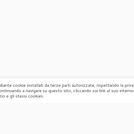
diante cookie installati da terze parti autorizzate, rispettando la priv
ontinuando a navigare su questo sito, cliccando sui link al suo interno
·
© 2026
Agorà
·
Powered by
·
Designed con il
tema Customizr
·
io e gli stessi cookies.
UFFICIO STAMPA
Agorà di Marina Tagliaferri
Via Matteotti 70, 34071 – Cormòns (GO)
P.IVA 00417590312