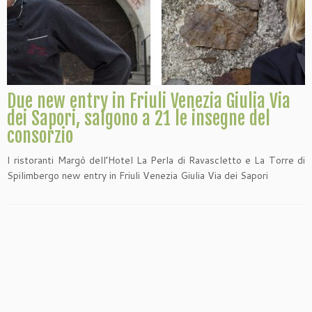
Due new entry in Friuli Venezia Giulia Via
dei Sapori, salgono a 21 le insegne del
consorzio
I ristoranti Margò dell’Hotel La Perla di Ravascletto e La Torre di
Spilimbergo new entry in Friuli Venezia Giulia Via dei Sapori