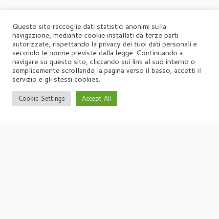
Questo sito raccoglie dati statistici anonimi sulla
navigazione, mediante cookie installati da terze parti
autorizzate, rispettando la privacy dei tuoi dati personali e
secondo le norme previste dalla legge. Continuando a
navigare su questo sito, cliccando sui link al suo interno o
semplicemente scrollando la pagina verso il basso, accetti il
servizio e gli stessi cookies.
Cookie Settings
Accept All
·
© 2026
Agorà
·
Powered by
·
Designed con il
tema Customizr
·
UFFICIO STAMPA
Agorà di Marina Tagliaferri
Via Matteotti 70, 34071 – Cormòns (GO)
P.IVA 00417590312
☏
Tel. +39 0481 62385
agora@studio-agora.it
Home
Chi siamo
Comunicati Stampa
Portfolio