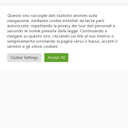
Questo sito raccoglie dati statistici anonimi sulla
navigazione, mediante cookie installati da terze parti
autorizzate, rispettando la privacy dei tuoi dati personali e
secondo le norme previste dalla legge. Continuando a
navigare su questo sito, cliccando sui link al suo interno o
semplicemente scrollando la pagina verso il basso, accetti il
servizio e gli stessi cookies.
Cookie Settings
Accept All
·
© 2026
Agorà
·
Powered by
·
Designed con il
tema Customizr
·
UFFICIO STAMPA
Agorà di Marina Tagliaferri
Via Matteotti 70, 34071 – Cormòns (GO)
P.IVA 00417590312
☏
Tel. +39 0481 62385
agora@studio-agora.it
Home
Chi siamo
Comunicati Stampa
Portfolio