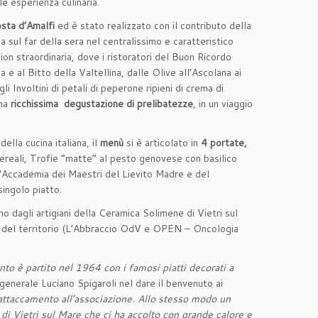
e esperienza culinaria.
osta d’Amalfi
ed è stato realizzato con il contributo della
ia sul far della sera nel centralissimo e caratteristico
ion straordinaria, dove i ristoratori del Buon Ricordo
a e al Bitto della Valtellina, dalle Olive all’Ascolana ai
 Involtini di petali di peperone ripieni di crema di
na
ricchissima degustazione di prelibatezze
, in un viaggio
ella cucina italiana, il
menù
si è articolato in
4 portate,
cereali, Trofie “matte” al pesto genovese con basilico
’Accademia dei Maestri del Lievito Madre e del
singolo piatto.
o dagli artigiani della Ceramica Solimene di Vietri sul
ni del territorio (L’Abbraccio OdV e OPEN – Oncologia
nto è partito nel 1964 con i famosi piatti decorati a
enerale Luciano Spigaroli nel dare il benvenuto ai
attaccamento all’associazione. Allo stesso modo un
 di Vietri sul Mare che ci ha accolto con grande calore e