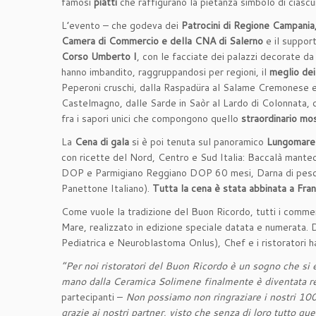
famosi
piatti
che raffigurano la pietanza simbolo di ciascu
L’evento – che godeva dei
Patrocini di Regione Campania,
Camera di Commercio e della CNA di Salerno
e il support
Corso Umberto I
, con le facciate dei palazzi decorate da
hanno imbandito, raggruppandosi per regioni, il
meglio dei 
Peperoni cruschi, dalla Raspadüra al Salame Cremonese e a q
Castelmagno, dalle Sarde in Saòr al Lardo di Colonnata, de
fra i sapori unici che compongono quello
straordinario mos
La
Cena di gala
si è poi tenuta sul panoramico
Lungomare 
con ricette del Nord, Centro e Sud Italia: Baccalà mantec
DOP e Parmigiano Reggiano DOP 60 mesi, Darna di pesce s
Panettone Italiano).
Tutta la cena è stata abbinata a Fra
Come vuole la tradizione del Buon Ricordo, tutti i commens
Mare, realizzato in edizione speciale datata e numerata.
Pediatrica e Neuroblastoma Onlus), Chef e i ristoratori h
“Per noi ristoratori del Buon Ricordo è un sogno che si è 
mano dalla Ceramica Solimene finalmente è diventata re
partecipanti –
Non possiamo non ringraziare i nostri 100
grazie ai nostri partner, visto che senza di loro tutto q