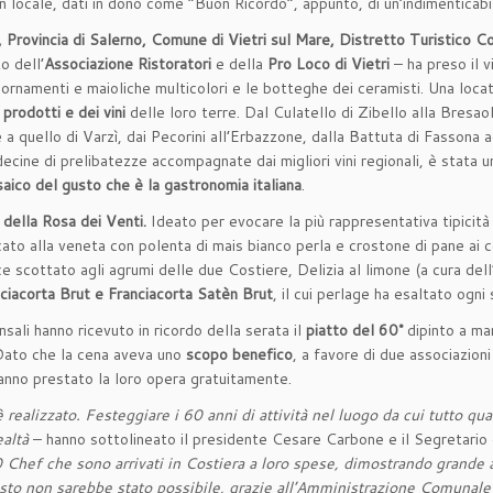
n locale, dati in dono come “Buon Ricordo”, appunto, di un’indimenticabil
 Provincia di Salerno, Comune di Vietri sul Mare, Distretto Turistico C
o dell’
Associazione Ristoratori
e della
Pro Loco di Vietri
– ha preso il v
 ornamenti e maioliche multicolori e le botteghe dei ceramisti. Una locat
prodotti e dei vini
delle loro terre. Dal Culatello di Zibello alla Bresaol
uello di Varzì, dai Pecorini all’Erbazzone, dalla Battuta di Fassona agli
cine di prelibatezze accompagnate dai migliori vini regionali, è stata u
aico del gusto che è la gastronomia italiana
.
della Rosa dei Venti.
Ideato per evocare la più rappresentativa tipicità d
ato alla veneta con polenta di mais bianco perla e crostone di pane ai 
cottato agli agrumi delle due Costiere, Delizia al limone (a cura dell
nciacorta Brut e Franciacorta Satèn Brut
, il cui perlage ha esaltato ogni 
ali hanno ricevuto in ricordo della serata il
piatto del 60°
dipinto a man
 Dato che la cena aveva uno
scopo benefico
, a favore di due associazio
anno prestato la loro opera gratuitamente.
realizzato. Festeggiare i 60 anni di attività nel luogo da cui tutto qua
altà
– hanno sottolineato il presidente Cesare Carbone e il Segretario g
 Chef che sono arrivati in Costiera a loro spese, dimostrando grande 
uesto non sarebbe stato possibile, grazie all’Amministrazione Comunale