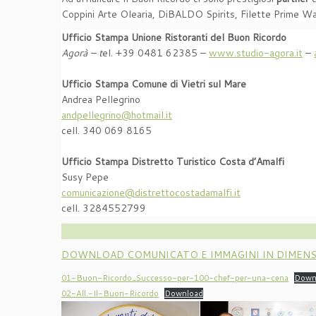
Coppini Arte Olearia, DiBALDO Spirits, Filette Prime Wate
Ufficio Stampa Unione Ristoranti del Buon Ricordo
Agorà – t
el. +39 0481 62385 –
www.studio-agora.it
–
Ufficio Stampa Comune di Vietri sul Mare
Andrea Pellegrino
andpellegrino@hotmail.it
cell. 340 069 8165
Ufficio Stampa Distretto Turistico Costa d’Amalfi
Susy Pepe
comunicazione@distrettocostadamalfi.it
cell. 3284552799
DOWNLOAD COMUNICATO E IMMAGINI IN DIMEN
01-Buon-Ricordo_Successo-per-100-chef-per-una-cena
Down
02-All.-Il-Buon-Ricordo
Download