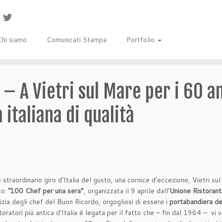
Chi siamo
Comunicati Stampa
Portfolio
– A Vietri sul Mare per i 60 a
 italiana di qualità
o straordinario giro d’Italia del gusto, una cornice d’eccezione, Vietri s
nto
“
100 Chef per una sera”
, organizzata il 9 aprile dall’
Unione Ristorant
cizia degli chef del Buon Ricordo, orgogliosi di essere i
portabandiera del
istoratori più antica d’Italia è legata per il fatto che – fin dal 1964 – v