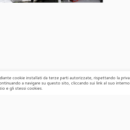
diante cookie installati da terze parti autorizzate, rispettando la priv
ontinuando a navigare su questo sito, cliccando sui link al suo interno
·
© 2026
Agorà
·
Powered by
·
Designed con il
tema Customizr
·
io e gli stessi cookies.
UFFICIO STAMPA
Agorà di Marina Tagliaferri
Via Matteotti 70, 34071 – Cormòns (GO)
P.IVA 00417590312