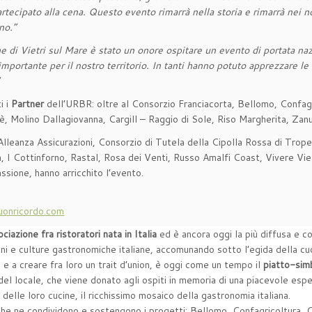
rtecipato alla cena. Questo evento rimarrà nella storia e rimarrà nei n
no.”
e di Vietri sul Mare è stato un onore ospitare un evento di portata na
importante per il nostro territorio. In tanti hanno potuto apprezzare le
i i
Partner
dell’URBR: oltre al Consorzio Franciacorta, Bellomo, Confag
, Molino Dallagiovanna, Cargill – Raggio di Sole, Riso Margherita, Zanu
 Alleanza Assicurazioni, Consorzio di Tutela della Cipolla Rossa di Tro
n, I Cottinforno, Rastal, Rosa dei Venti, Russo Amalfi Coast, Vivere Vie
assione, hanno arricchito l’evento.
uonricordo.com
ciazione fra ristoratori nata in Italia
ed è ancora oggi la più diffusa e co
i e culture gastronomiche italiane, accomunando sotto l’egida della cucin
, e a creare fra loro un trait d’union, è oggi come un tempo il
piatto-si
 del locale, che viene donato agli ospiti in memoria di una piacevole esp
 delle loro cucine, il ricchissimo mosaico della gastronomia italiana.
he ne condividono e sostengono i progetti: Bellomo, Confagricoltura, 