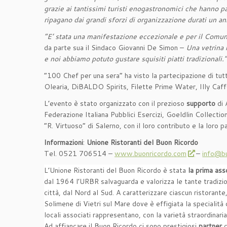
grazie ai tantissimi turisti enogastronomici che hanno pa
ripagano dai grandi sforzi di organizzazione durati un an
“E’ stata una manifestazione eccezionale e per il Comun
da parte sua il Sindaco Giovanni De Simon –
Una vetrina 
e noi abbiamo potuto gustare squisiti piatti tradizionali.”
“100 Chef per una sera” ha visto la partecipazione di tutt
Olearia, DiBALDO Spirits, Filette Prime Water, Illy Caffè
L’evento è stato organizzato con il prezioso
supporto
di
Federazione Italiana Pubblici Esercizi, Goeldlin Collectio
“R. Virtuoso” di Salerno, con il loro contributo e la loro p
Informazioni
:
Unione Ristoranti del Buon Ricordo
Tel. 0521 706514 –
www.buonricordo.com
–
info@b
L’Unione Ristoranti del Buon Ricordo è stata
la prima asso
dal 1964 l’URBR salvaguarda e valorizza le tante tradizion
città, dal Nord al Sud. A caratterizzare ciascun ristorante
Solimene di Vietri sul Mare dove è effigiata la specialità
locali associati rappresentano, con la varietà straordinaria
Ad affiancare il Buon Ricordo ci sono prestigiosi
partner
c