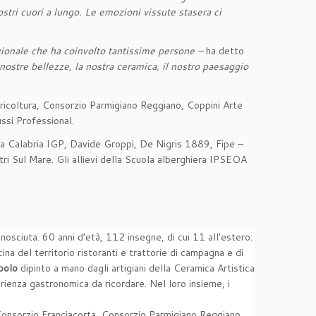
ostri cuori a lungo. Le emozioni vissute stasera ci
zionale che ha coinvolto tantissime persone –
ha detto
 nostre bellezze, la nostra ceramica, il nostro paesaggio
ricoltura, Consorzio Parmigiano Reggiano, Coppini Arte
ssi Professional.
pea Calabria IGP, Davide Groppi, De Nigris 1889, Fipe –
tri Sul Mare. Gli allievi della Scuola alberghiera IPSEOA
nosciuta. 60 anni d’età, 112 insegne, di cui 11 all’estero:
a del territorio ristoranti e trattorie di campagna e di
mbolo
dipinto a mano dagli artigiani della Ceramica Artistica
erienza gastronomica da ricordare. Nel loro insieme, i
Consorzio Franciacorta, Consorzio Parmigiano Reggiano,